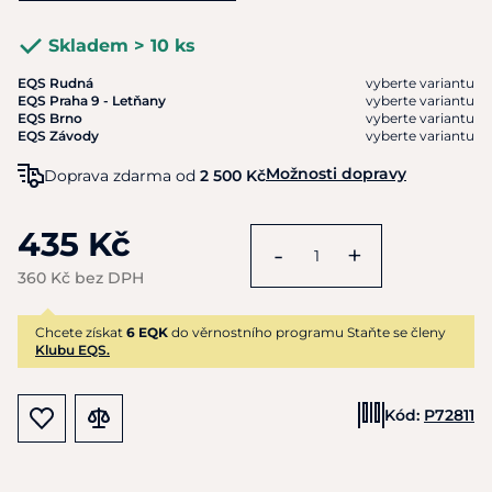
Skladem > 10 ks
EQS Rudná
vyberte variantu
EQS Praha 9 - Letňany
vyberte variantu
EQS Brno
vyberte variantu
EQS Závody
vyberte variantu
Možnosti dopravy
Doprava zdarma od
2 500 Kč
435 Kč
-
+
360 Kč bez DPH
Chcete získat
6 EQK
do věrnostního programu Staňte se členy
Klubu EQS.
Kód:
P72811