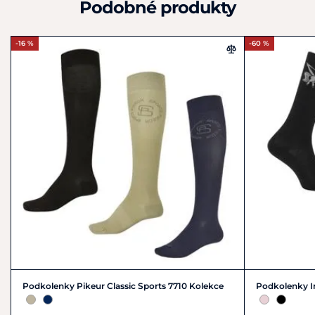
Podobné produkty
08001
Pokyny k péči
: Lze prát na 30 stupňů Celsia.
Německo
+49 8086 933-100
-16 %
-60 %
info@kerbl.com
Podkolenky Pikeur Classic Sports 7710 Kolekce
Podkolenky I