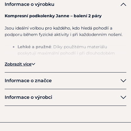
Informace o výrobku
Kompresní podkolenky Janne – balení 2 páry
Jsou ideální volbou pro každého, kdo hledá pohodlí a
podporu během fyzické aktivity i při každodenním nošení.
Lehké a pružné
: Díky použitému materiálu
poskytují maximální pohodlí i při dlouhodobém
nošení.
Zobrazit více
Komprese pro podporu svalů
: Speciální kompresní
efekt přispívá k lepšímu krevnímu oběhu a pomáhá
snižovat únavu svalů.
Informace o značce
Univerzální využití
: Skvělé pro sport, cestování i
práci, kde trávíte mnoho času na nohou.
Kerbl
Informace o výrobci
Balení obsahuje dva páry podkolenek, které vám zaručí
Výrobce
trvalou kvalitu a spolehlivost. Dopřejte svým nohám péči,
kterou si zaslouží!
Kerbl Albert
Felizenzell 9 Postfach 54
Materiál
: 55 % polyester, 39 % nylon, 6 % elastan
Buchbach