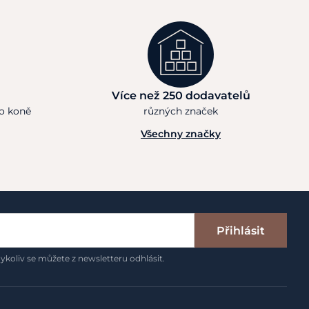
Více než 250 dodavatelů
ho koně
různých značek
Všechny značky
Přihlásit
ykoliv se můžete z newsletteru odhlásit.