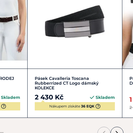
Zobrazit detail
PRODEJ
Pásek Cavalleria Toscana
P
Rubberrized CT Logo dámský
D
KOLEKCE
2 430 Kč
Skladem
Skladem
1
Nákupem získáte
36 EQK
2