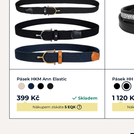
70
75
80
85
+ 1
Pásek HKM Ann Elastic
Pásek HH 
399 Kč
1 120 
Skladem
Nákupem získáte
5 EQK
Nák