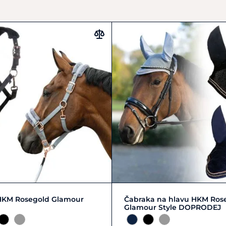
 M
FULL | L
PONY | S
FULL | L
PONY | S
HKM Rosegold Glamour
Čabraka na hlavu HKM Ros
Glamour Style DOPRODEJ