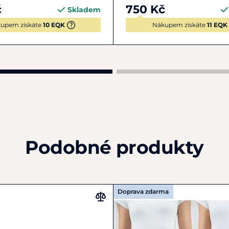
č
750 Kč
Skladem
upem získáte
10 EQK
Nákupem získáte
11 EQK
Podobné produkty
Doprava zdarma