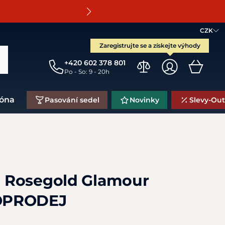
O
CZK
Zaregistrujte se a získejte výhody
+420 602 378 801
Po - So: 9 - 20h
zóna
Pasování sedel
Novinky
Slevy-Out
 Rosegold Glamour
OPRODEJ