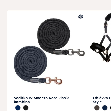
Zobrazit detail
COB |
Vodítko W Modern Rose klasik
Ohlávka 
karabina
Style