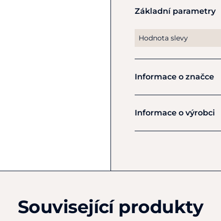
Základní parametry
Hodnota slevy
Informace o značce
HKM
Informace o výrobci
Výrobce
HKM Sports Equipment
Veldenhauser Str 240
Neuenhaus
D49828
Německo
Související produkty
+49 4959 4198980
shop@hkm-sports.com