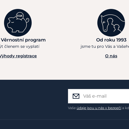
 Věrnostní program
Od roku 1993
ýt členem se vyplatí
jsme tu pro Vás a Vaše
Výhody registrace
O nás
Vaše
údaje jsou u nás v bezpečí
a kd