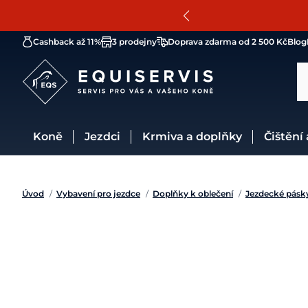
Cashback až 11%
3 prodejny
Doprava zdarma od 2 500 Kč
Blog
Koně
Jezdci
Krmiva a doplňky
Čištění
Úvod
/
Vybavení pro jezdce
/
Doplňky k oblečení
/
Jezdecké pásk