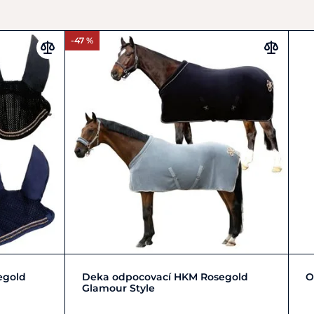
-47 %
L | 140-145 cm
L | 155-165 cm
egold
Deka odpocovací HKM Rosegold
O
Glamour Style