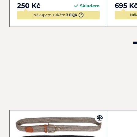
250 Kč
695 K
Skladem
Nákupem získáte
3 EQK
Nák