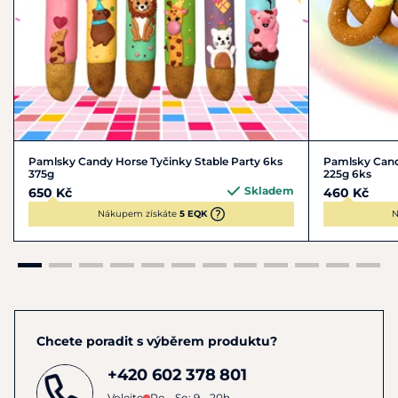
Pamlsky Candy Horse Tyčinky Stable Party 6ks
Pamlsky Cand
375g
225g 6ks
Skladem
650 Kč
460 Kč
Nákupem získáte
5 EQK
N
Chcete poradit s výběrem produktu?
+420 602 378 801
Volejte
Po - So: 9 - 20h