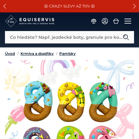
📐Pasování a doplňky k vybraným sedlům ZDARMA 🐴
SLEVA 13% na vše od Cassini!
😮 CRAZY SLEVY AŽ 70% 😮
Co hledáte? Např. jezdecké boty, granule pro koně...
Úvod
/
Krmiva a doplňky
/
Pamlsky