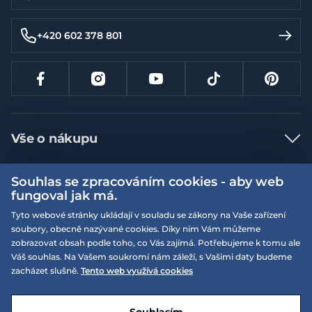
+420 602 378 801
Vše o nákupu
Jak nakupovat
Souhlas se zpracováním cookies - aby web
Více informací
Nejčastější dotazy
fungoval jak má.
Doprava a platba
Tyto webové stránky ukládají v souladu se zákony na Vaše zařízení
Obchodní podmínky
soubory, obecně nazývané cookies. Díky nim Vám můžeme
Vrácení a výměna zboží
Naše prodejny
Podmínky EQS věrnostního klubu
zobrazovat obsah podle toho, co Vás zajímá. Potřebujeme k tomu ale
Váš souhlas. Na Vašem soukromí nám záleží, s Vašimi daty budeme
Reklamace
On-line katalogy
zacházet slušně.
Tento web využívá cookies
EQS Rudná
Velikostní tabulky
Nyní zavřeno ‧ otevřeno od 09:00, Po
Kariéra
© 2026 EQUISERVIS spol. s r.o. - založeno 1993
E-shop vytvořila a technicky zajišťuje
SIMPLIA.cz
Nabízené značky
Kontakt