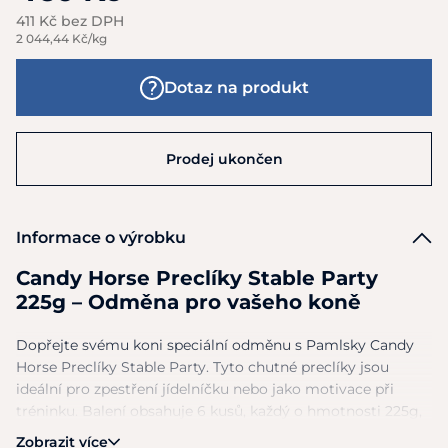
411 Kč bez DPH
2 044,44 Kč/kg
Dotaz na produkt
Prodej ukončen
Informace o výrobku
Candy Horse Preclíky Stable Party
225g – Odměna pro vašeho koně
Dopřejte svému koni speciální odměnu s Pamlsky Candy
Horse Preclíky Stable Party. Tyto chutné preclíky jsou
ideální pro zpestření jídelníčku nebo jako motivace při
tréninku. Balení obsahuje 6 kusů, každý o hmotnosti 225g,
což zajišťuje dostatek pochoutek pro radost vašeho zvířete.
Zobrazit více