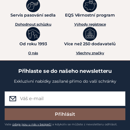
Servis pasování sedla
EQS Věrnostní program
Dohodnout schůzku
Výhody registrace
Od roku 1993
Více než 250 dodavatelů
O nás
Všechny značky
Přihlaste se do našeho newsletteru
Exkluzivní nabídky zasílané přímo do vaší schránky
Přihlásit
Vaše
údaje jsou u nás v bezpečí
a kdykoliv se můžete z newsletteru odhlásit.