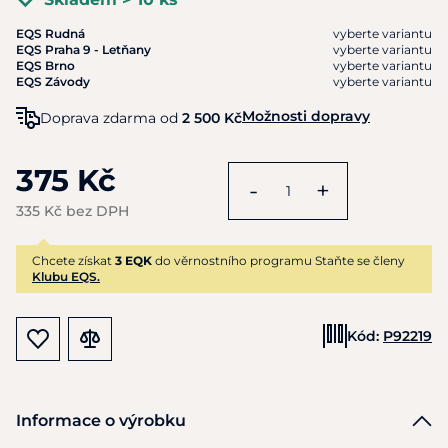
EQS Rudná
vyberte variantu
EQS Praha 9 - Letňany
vyberte variantu
EQS Brno
vyberte variantu
EQS Závody
vyberte variantu
Možnosti dopravy
Doprava zdarma od
2 500 Kč
375 Kč
-
+
335 Kč bez DPH
Chcete získat
3 EQK
do věrnostního programu Staňte se členy
Klubu EQS.
Kód:
P92219
Informace o výrobku