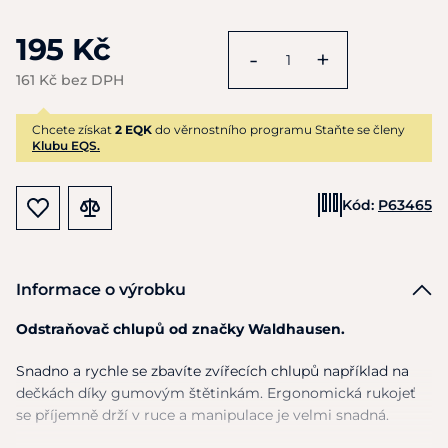
195 Kč
-
+
161 Kč bez DPH
Chcete získat
2 EQK
do věrnostního programu Staňte se členy
Klubu EQS.
Kód:
P63465
Informace o výrobku
Odstraňovač chlupů od značky Waldhausen.
Snadno a rychle se zbavíte zvířecích chlupů například na
dečkách díky gumovým štětinkám. Ergonomická rukojeť
se příjemně drží v ruce a manipulace je velmi snadná.