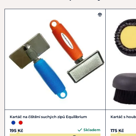
Kartáč na čištění suchých zipů Equilibrium
Kartáč s hou
Skladem
195 Kč
175 Kč