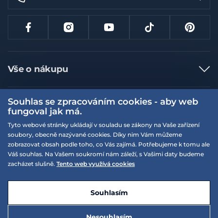
Vše o nákupu
Jak nakupovat
Souhlas se zpracováním cookies - aby web
Více informací
Nejčastější dotazy
fungoval jak má.
Doprava a platba
Obchodní podmínky
Tyto webové stránky ukládají v souladu se zákony na Vaše zařízení
soubory, obecně nazývané cookies. Díky nim Vám můžeme
Vrácení a výměna zboží
Naše prodejny
Podmínky EQS věrnostního klubu
zobrazovat obsah podle toho, co Vás zajímá. Potřebujeme k tomu ale
Reklamace
Váš souhlas. Na Vašem soukromí nám záleží, s Vašimi daty budeme
On-line katalogy
EQS Rudná
zacházet slušně.
Tento web využívá cookies
Velikostní tabulky
09:00 - 20:00
Kariéra
Nyní otevřeno
© 2026 EQUISERVIS spol. s r.o. - založeno 1993
E-shop vytvořila a technicky zajišťuje
SIMPLIA.cz
Nabízené značky
Kontakt
Souhlasím
Dotace
EQS Praha 9 - Letňany
09:00 - 20:00
Nyní otevřeno
Nesouhlasím