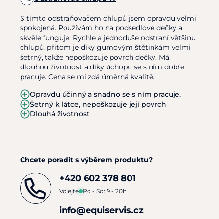
S tímto odstraňovačem chlupů jsem opravdu velmi
spokojená. Používám ho na podsedlové dečky a
skvěle funguje. Rychle a jednoduše odstraní většinu
chlupů, přitom je díky gumovým štětinkám velmi
šetrný, takže nepoškozuje povrch dečky. Má
dlouhou životnost a díky úchopu se s ním dobře
pracuje. Cena se mi zdá úměrná kvalitě.
Opravdu účinný a snadno se s ním pracuje.
Šetrný k látce, nepoškozuje její povrch
Dlouhá životnost
Chcete poradit s výběrem produktu?
+420 602 378 801
Volejte
Po - So: 9 - 20h
info@equiservis.cz