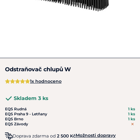
Odstraňovač chlupů W
1x hodnoceno
Skladem 3 ks
EQS Rudná
1 ks
EQS Praha 9 - Letňany
1 ks
EQS Brno
1 ks
EQS Závody
Možnosti dopravy
Doprava zdarma od
2 500 Kč