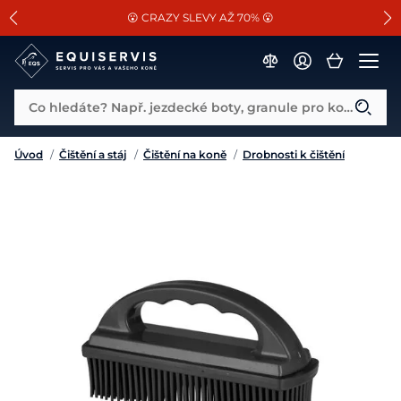
📐Pasování a doplňky k vybraným sedlům ZDARMA 🐴
SLEVA 13% na vše od Cassini!
😮 CRAZY SLEVY AŽ 70% 😮
Co hledáte? Např. jezdecké boty, granule pro koně...
Úvod
/
Čištění a stáj
/
Čištění na koně
/
Drobnosti k čištění