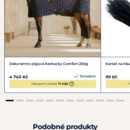
Deka termo stájová Kentucky Comfort 200g
Kartáč na hla
Skladem
4 740 Kč
99 Kč
Nákupem získáte
71 EQK
Podobné produkty