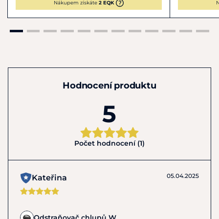
Nákupem získáte
2 EQK
N
Hodnocení produktu
5
Počet hodnocení (1)
05.04.2025
Kateřina
Odstraňovač chlupů W