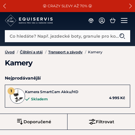
📐Pasování a doplňky k vybraným sedlům ZDARMA 🐴
SLEVA 13% na vše od Cassini!
😮 CRAZY SLEVY AŽ 70% 😮
Co hledáte? Např. jezdecké boty, granule pro koně...
Úvod
/
Čištění a stáj
/
Transport a závody
/
Kamery
Kamery
Nejprodávanější
Kamera SmartCam Akku/HD
4 995 Kč
Skladem
Doporučené
Filtrovat