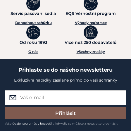
Servis pasování sedla
EQS Věrnostní program
Dohodnout schůzku
Výhody registrace
Od roku 1993
Více než 250 dodavatelů
O nás
Všechny značky
Přihlaste se do našeho newsletteru
Exkluzivní nabídky zasílané přímo do vaší schránky
Přihlásit
Vaše
údaje jsou u nás v bezpečí
a kdykoliv se můžete z newsletteru odhlásit.