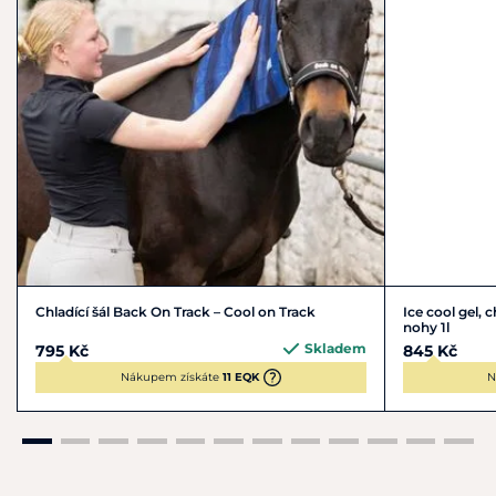
Chladící šál Back On Track – Cool on Track
Ice cool gel, 
nohy 1l
Skladem
795 Kč
845 Kč
Nákupem získáte
11 EQK
N