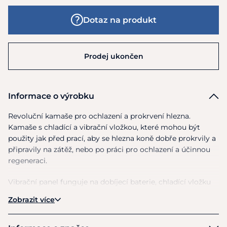
Dotaz na produkt
Prodej ukončen
Informace o výrobku
Revoluční kamaše pro ochlazení
a
prokrvení hlezna.
Kamaše
s
chladící
a
vibrační vložkou, které mohou být
použity jak před prací, aby
se
hlezna koně dobře prokrvily
a
připravily
na
zátěž, nebo
po
práci pro ochlazení
a
účinnou
regeneraci.
Vibrační panel funguje
na
dobíjecí baterie, chladící vložku
jednoduše ochladíte
v
mrazáku/lednici. Při použití před
Zobrazit více
zátěží
se
kamaše používají bez chladící vložky, vibrace lehce
promasírují hlezna
a
tím zajistí dobré prokrvení, díky
němuž
se
snižuje riziko případných poškození pohybového