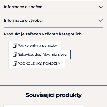
Informace o značce
HKM
Informace o výrobci
Výrobce
Produkt je zařazen v těchto kategoriích
HKM Sports Equipment GmbH
Veldenhauser Str 240
Podkolenky a ponožky
Neuenhaus
D49828
Rukavice, doplňky, mix sleva
Německo
+49 4959 4198980
PODKOLENKY, PONOŽKY
shop@hkm-sports.com
Související produkty