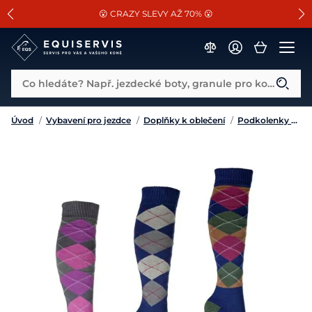
📐Pasování a doplňky k vybraným sedlům ZDARMA 🐴
SLEVA 13% na vše od Cassini!
😮 CRAZY SLEVY AŽ 70% 😮
Co hledáte? Např. jezdecké boty, granule pro koně...
Úvod
/
Vybavení pro jezdce
/
Doplňky k oblečení
/
Podkolenky a ponožky