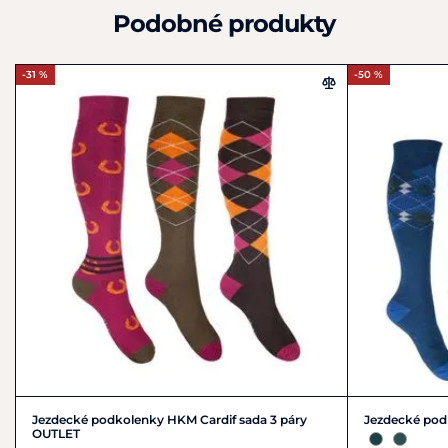
Podobné produkty
-31 %
-50 %
Jezdecké podkolenky HKM Cardif sada 3 páry
Jezdecké po
OUTLET