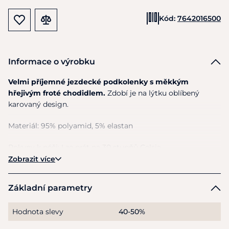
Kód:
7642016500
Informace o výrobku
Velmi příjemné jezdecké podkolenky
s
měkkým
hřejivým froté chodidlem.
Zdobí je na lýtku oblíbený
karovaný design.
Materiál: 95% polyamid, 5% elastan
Pokyny k péči: Lze prát na 30 stupňů Celsia.
Zobrazit více
Základní parametry
Hodnota slevy
40-50%