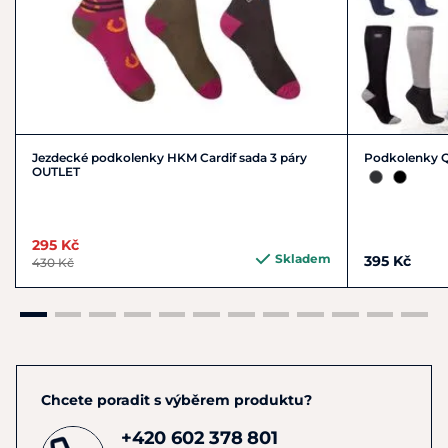
Jezdecké podkolenky HKM Cardif sada 3 páry
Podkolenky Q
OUTLET
295 Kč
Skladem
395 Kč
430 Kč
Chcete poradit s výběrem produktu?
+420 602 378 801