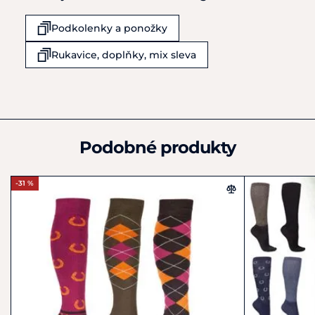
HKM Sports Equipment GmbH
Veldenhauser Str 240
Podkolenky a ponožky
Neuenhaus
D49828
Rukavice, doplňky, mix sleva
Německo
+49 4959 4198980
shop@hkm-sports.com
Podobné produkty
-31 %