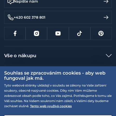
Napište nám
+420 602 378 801
Vše o nákupu
Jak nakupovat
Souhlas se zpracováním cookies - aby web
Více informací
Nejčastější dotazy
fungoval jak má.
Doprava a platba
Obchodní podmínky
Tyto webové stránky ukládají v souladu se zákony na Vaše zařízení
soubory, obecně nazývané cookies. Díky nim Vám můžeme
Vrácení a výměna zboží
Naše prodejny
Podmínky EQS věrnostního klubu
zobrazovat obsah podle toho, co Vás zajímá. Potřebujeme k tomu ale
Reklamace
Váš souhlas. Na Vašem soukromí nám záleží, s Vašimi daty budeme
On-line katalogy
EQS Rudná
zacházet slušně.
Tento web využívá cookies
Velikostní tabulky
Nyní zavřeno ‧ otevřeno od 09:00, Pá
Kariéra
© 2026 EQUISERVIS spol. s r.o. - založeno 1993
E-shop vytvořila a technicky zajišťuje
SIMPLIA.cz