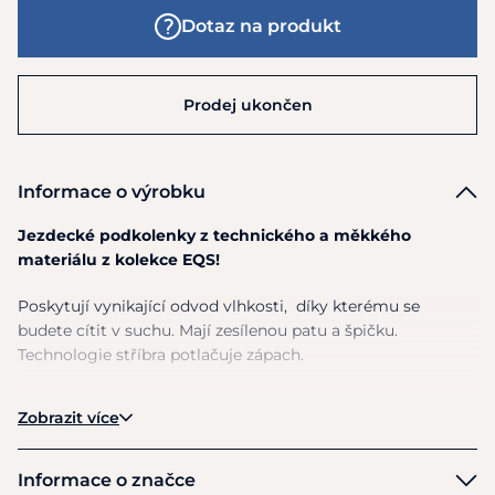
Dotaz na produkt
Prodej ukončen
Informace o výrobku
Jezdecké podkolenky z technického a měkkého
materiálu z kolekce EQS!
Poskytují vynikající odvod vlhkosti, díky kterému se
budete cítit v suchu. Mají zesílenou patu a špičku.
Technologie stříbra potlačuje zápach.
Obsahují Polypropylen (Prolen) Siltex
, což je speciální,
Zobrazit více
vysoce kvalitní polypropylenové mikrovlákno obohacené o
antibakteriální látku s ionty stříbra. Ionty stříbra snižují růst
bakterií a plísní, zatímco omezují nepříjemný zápach a
Informace o značce