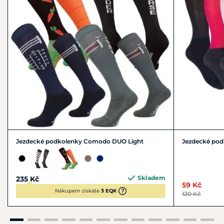
Jezdecké podkolenky Comodo DUO Light
Jezdecké pod
Skladem
235 Kč
59 Kč
Nákupem získáte
3 EQK
120 Kč