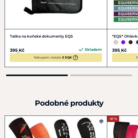
Taška na koňské dokumenty EQS
*EQS* Ohlávk
Skladem
395 Kč
395 Kč
Nákupem získáte
5 EQK
N
Podobné produkty
-51 %