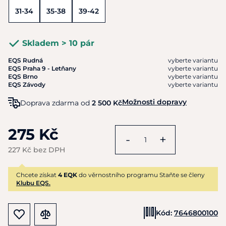
31-34
35-38
39-42
Skladem > 10 pár
EQS Rudná
vyberte variantu
EQS Praha 9 - Letňany
vyberte variantu
EQS Brno
vyberte variantu
EQS Závody
vyberte variantu
Možnosti dopravy
Doprava zdarma od
2 500 Kč
275 Kč
-
+
227 Kč bez DPH
Chcete získat
4 EQK
do věrnostního programu Staňte se členy
Klubu EQS.
Kód:
7646800100