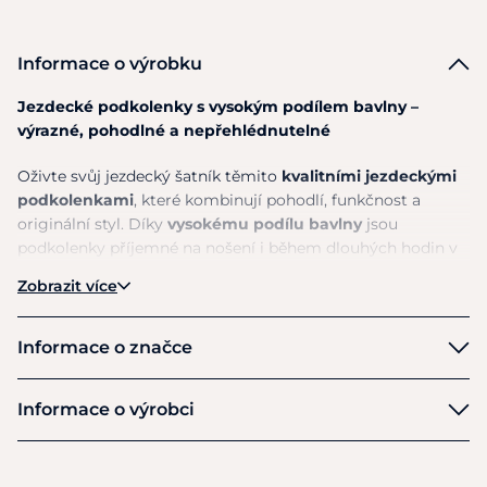
Informace o výrobku
Jezdecké podkolenky s vysokým podílem bavlny –
výrazné, pohodlné a nepřehlédnutelné
Oživte svůj jezdecký šatník těmito
kvalitními jezdeckými
podkolenkami
, které kombinují pohodlí, funkčnost a
originální styl. Díky
vysokému podílu bavlny
jsou
podkolenky příjemné na nošení i během dlouhých hodin v
sedle.
Zobrazit více
Technicky propracované
chodidlo s tlumicími zónami
zajišťuje komfort a oporu v nejvíce namáhaných částech
Informace o značce
nohy, zatímco
pružné lýtko
se perfektně přizpůsobí vaší
noze bez nepříjemného škrcení. Skvěle padnou pod vysoké
Comodo
Informace o výrobci
jezdecké boty a drží tvar i při každodenním používání.
Výrobce
To nejlepší ale přichází s designem – každá podkolenka
je
Mondo-Calza Sp z o.o
originál
! V sadě najdete i podkolenky, které mají