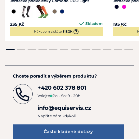
Jezdecké podkolenky Comodo DUO Light
Jezdecké po
Skladem
235 Kč
195 Kč
Nákupem získáte
3 EQK
N
Chcete poradit s výběrem produktu?
+420 602 378 801
Volejte
Po - So: 9 - 20h
info@equiservis.cz
Napište nám kdykoli
Často kladené dotazy