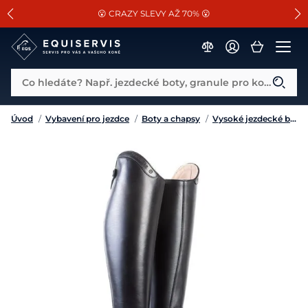
📐Pasování a doplňky k vybraným sedlům ZDARMA 🐴
SLEVA 13% na vše od Cassini!
😮 CRAZY SLEVY AŽ 70% 😮
Co hledáte? Např. jezdecké boty, granule pro koně...
Úvod
/
Vybavení pro jezdce
/
Boty a chapsy
/
Vysoké jezdecké boty