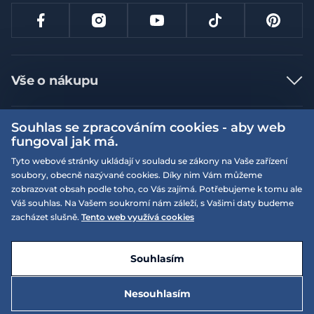
Vše o nákupu
Jak nakupovat
Souhlas se zpracováním cookies - aby web
Více informací
Nejčastější dotazy
fungoval jak má.
Doprava a platba
Obchodní podmínky
Tyto webové stránky ukládají v souladu se zákony na Vaše zařízení
soubory, obecně nazývané cookies. Díky nim Vám můžeme
Vrácení a výměna zboží
Naše prodejny
Podmínky EQS věrnostního klubu
zobrazovat obsah podle toho, co Vás zajímá. Potřebujeme k tomu ale
Reklamace
Váš souhlas. Na Vašem soukromí nám záleží, s Vašimi daty budeme
On-line katalogy
EQS Rudná
zacházet slušně.
Tento web využívá cookies
Velikostní tabulky
09:00 - 20:00
Kariéra
Nyní otevřeno
© 2026 EQUISERVIS spol. s r.o. - založeno 1993
E-shop vytvořila a technicky zajišťuje
SIMPLIA.cz
Nabízené značky
Kontakt
Souhlasím
Dotace
EQS Praha 9 - Letňany
09:00 - 20:00
Nyní otevřeno
Nesouhlasím
Zásady ochrany osobních údajů