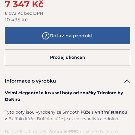
7 347 Kč
6 072 Kč bez DPH
10 495 Kč
Dotaz na produkt
Prodej ukončen
Informace o výrobku
Velmi elegantní a luxusní boty od značky Tricolore by
DeNiro
Tyto boty jsou vyrobeny ze Smooth kůže s
vnitřní stranou
z
Buffalo kůže. Buffalo kůže je extra trvanlivá a odolná.
Na rozdíl od modelu
Amabile-PRO
mají tyto boty pro