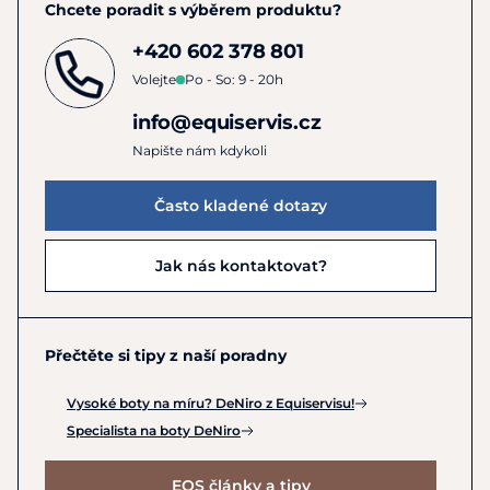
Chcete poradit s výběrem produktu?
zplesnivět.
Nezapomínejte na zipy. V případě vysokých bot, nebo
+420 602 378 801
perek se zipem, je potřeba pravidelně čistit i ten.
Volejte
Po - So: 9 - 20h
Nečistoty v zipu způsobují jeho špatnou pohyblivost,
což může vést k vylámání zoubků, nebo k zaseknutí
info@equiservis.cz
zipu. Stačí zip pravidelně očistit malým kartáčkem.
Napište nám kdykoli
Pro čištění a ošetření můžete použít
Zippspray.
Čistěte alespoň 1x za 14 dní, ideálně jednou za týden.
Často kladené dotazy
Jak nás kontaktovat?
Přečtěte si tipy z naší poradny
Vysoké boty na míru? DeNiro z Equiservisu!
Specialista na boty DeNiro
EQS články a tipy