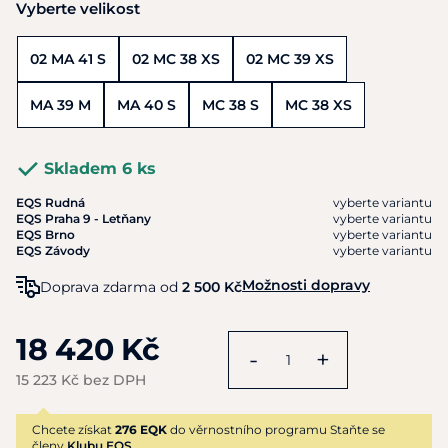
Vyberte velikost
02 MA 41 S
02 MC 38 XS
02 MC 39 XS
MA 39 M
MA 40 S
MC 38 S
MC 38 XS
Skladem 6 ks
EQS Rudná
vyberte variantu
EQS Praha 9 - Letňany
vyberte variantu
EQS Brno
vyberte variantu
EQS Závody
vyberte variantu
Možnosti dopravy
Doprava zdarma od
2 500 Kč
18 420 Kč
-
+
15 223 Kč bez DPH
Chcete získat
276 EQK
do věrnostního programu Staňte se
členy
Klubu EQS.