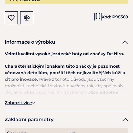
Kód:
P98369
Informace o výrobku
Velmi kvalitní vysoké jezdecké boty od značky De Niro.
Charakteristickými znakem této značky je pozornost
věnovaná detailům, použití těch nejkvalitnějších kůží a
cit pro inovace.
Právě z tohoto důvodu jsou všechny
možnosti, technické i stylové, navrženy tak, aby spojovaly
eleganci a luxus s pohodlím a výkonem.
Jsou odborně
ručně vyráběny v Casaranu v Itálii zkušenými
Zobrazit více
řemeslníky, kteří jsou ponořeni do hrdé tradice výroby
obuvi.
Základní parametry
Vyznačují se elegantním vzhledem - čistými liniemi a
funkčním designem, zipem s elastickou vsadkou, jeho