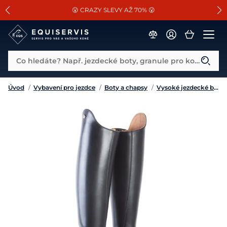
📐Pasování a doplňky k vybraným sedlům ZDARMA 🐴
SLEVA 13% na vše od Cassini!
😮 CRAZY SLEVY AŽ 70% 😮
Co hledáte? Např. jezdecké boty, granule pro koně...
Úvod
/
Vybavení pro jezdce
/
Boty a chapsy
/
Vysoké jezdecké boty