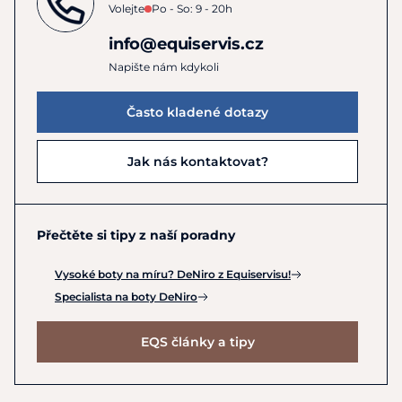
Volejte
Po - So: 9 - 20h
perek se zipem, je potřeba pravidelně čistit i ten.
Nečistoty v zipu způsobují jeho špatnou pohyblivost,
info@equiservis.cz
což může vést k vylámání zoubků, nebo k zaseknutí
Napište nám kdykoli
zipu. Stačí zip pravidelně očistit malým kartáčkem.
Pro čištění a ošetření můžete použít
Zippspray.
Často kladené dotazy
Čistěte alespoň 1x za 14 dní, ideálně jednou za týden.
Jak nás kontaktovat?
Přečtěte si tipy z naší poradny
Vysoké boty na míru? DeNiro z Equiservisu!
Specialista na boty DeNiro
EQS články a tipy