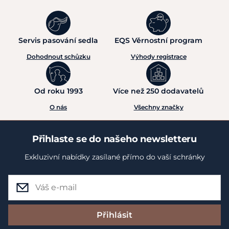
Servis pasování sedla
EQS Věrnostní program
Dohodnout schůzku
Výhody registrace
Od roku 1993
Více než 250 dodavatelů
O nás
Všechny značky
Přihlaste se do našeho newsletteru
Exkluzivní nabídky zasílané přímo do vaší schránky
Přihlásit