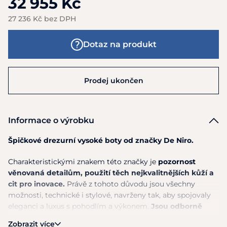
32 955 Kč
27 236 Kč bez DPH
Dotaz na produkt
Prodej ukončen
Informace o výrobku
Špičkové drezurní vysoké boty od značky De Niro.
Charakteristickými znakem této značky je
pozornost
věnovaná detailům, použití těch nejkvalitnějších kůží a
cit pro inovace.
Právě z tohoto důvodu jsou všechny
možnosti, technické i stylové, navrženy tak, aby spojovaly
eleganci a luxus s pohodlím a výkonem.
Jsou odborně
ručně vyráběny v Casaranu v Itálii zkušenými
Zobrazit více