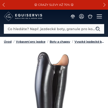
📐Pasování a doplňky k vybraným sedlům ZDARMA 🐴
SLEVA 13% na vše od Cassini!
😮 CRAZY SLEVY AŽ 70% 😮
Co hledáte? Např. jezdecké boty, granule pro koně...
Úvod
/
Vybavení pro jezdce
/
Boty a chapsy
/
Vysoké jezdecké boty