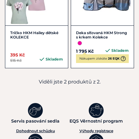
Tričko HKM Hailey dětské
Deka síťovaná HKM Strong
KOLEKCE
s krkem Kolekce
Skladem
1 795 Kč
395 Kč
Nákupem získáte
26 EQK
Skladem
515 Kč
Viděli jste 2 produktů z 2.
Servis pasování sedla
EQS Věrnostní program
Dohodnout schůzku
Výhody registrace