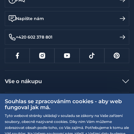
FAQ
Napište nám
+420 602 378 801
Vše o nákupu
Jak nakupovat
Souhlas se zpracováním cookies - aby web
Více informací
Nejčastější dotazy
fungoval jak má.
Doprava a platba
Obchodní podmínky
Tyto webové stránky ukládají v souladu se zákony na Vaše zařízení
soubory, obecně nazývané cookies. Díky nim Vám můžeme
Vrácení a výměna zboží
Naše prodejny
Podmínky EQS věrnostního klubu
zobrazovat obsah podle toho, co Vás zajímá. Potřebujeme k tomu ale
Reklamace
Váš souhlas. Na Vašem soukromí nám záleží, s Vašimi daty budeme