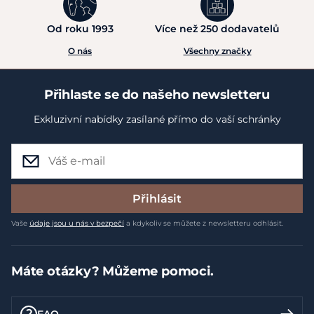
Od roku 1993
Více než 250 dodavatelů
O nás
Všechny značky
Přihlaste se do našeho newsletteru
Exkluzivní nabídky zasílané přímo do vaší schránky
Přihlásit
Vaše
údaje jsou u nás v bezpečí
a kdykoliv se můžete z newsletteru odhlásit.
Máte otázky? Můžeme pomoci.