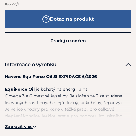
186 Kč/l
Dotaz na produkt
Prodej ukončen
Informace o výrobku
Havens EquiForce Oil 5l EXPIRACE 6/2026
EquiForce Oil
je
bohatý
na
energii
a
na
Omega
3
a
6
mastné kyseliny.
Je
složen
ze
3
za
studena
lisovaných rostlinných olejů (lněný, kukuřičný, řepkový).
Je
velice vhodný pro koně v těžké práci, pro celkové
zlepšení kondice, lesklou srst
a
pro podporu imunitního
systému.
Zobrazit více
Dále je jeho využití velmi prospěšné u koní se sklony ke