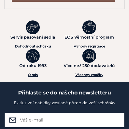
Servis pasování sedla
EQS Věrnostní program
Dohodnout schůzku
Výhody registrace
Od roku 1993
Více než 250 dodavatelů
O nás
Všechny značky
Přihlaste se do našeho newsletteru
Exkluzivní nabídky zasílané přímo do vaší schránky