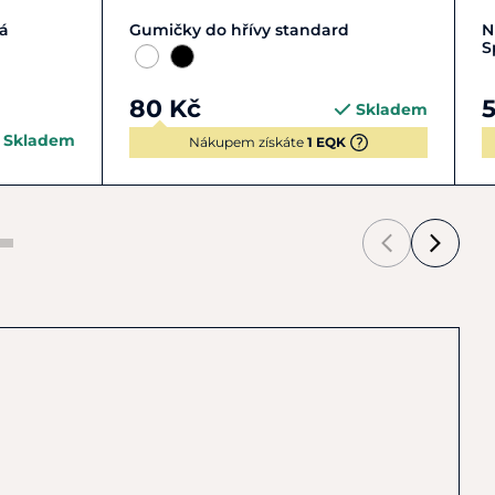
Zobrazit detail
lá
Gumičky do hřívy standard
N
S
80 Kč
Skladem
Skladem
Nákupem získáte
1 EQK