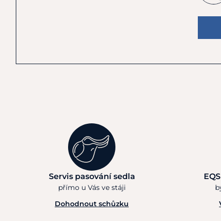
Servis pasování sedla
EQS
přímo u Vás ve stáji
b
Dohodnout schůzku