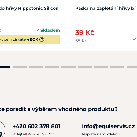
Zobrazit detail
Do košíku
o hřívy Hippotonic Silicon
Páska na zaplétání hřívy bí
č
Skladem
39 Kč
kupem získáte
4 EQK
65 Kč
te poradit s výběrem vhodného produktu?
+420 602 378 801
info@equiservis.cz
Volejte
Po - So: 9 - 20h
Napište nám kdykoli