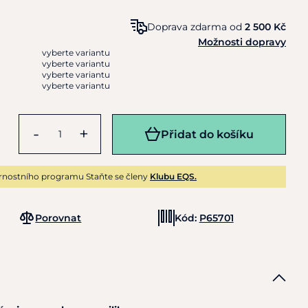
Doprava zdarma od
2 500 Kč
Možnosti dopravy
vyberte variantu
vyberte variantu
vyberte variantu
vyberte variantu
-
+
Přidat do košíku
rnostního programu Staňte se členy
Klubu EQS.
Porovnat
Kód:
P65701