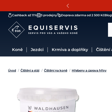
Cashback až 11%
3 prodejny
Doprava zdarma od 2 500 Kč
Blog
Koně
Jezdci
Krmiva a doplňky
Čištění
Úvod
/
Čištění a stáj
/
Čištění na koně
/
Hřebeny a úprava hřívy