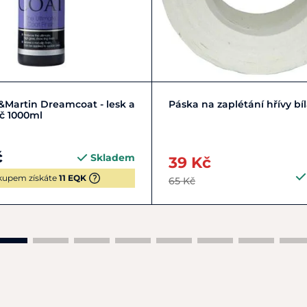
Do košíku
Do košíku
Martin Dreamcoat - lesk a
Páska na zaplétání hřívy bí
č 1000ml
č
Skladem
39 Kč
upem získáte
11 EQK
65 Kč