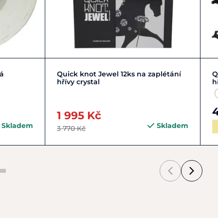
Do košíku
lá
Quick knot Jewel 12ks na zaplétání
Q
hřívy crystal
h
1 995 Kč
Skladem
Skladem
3 770 Kč