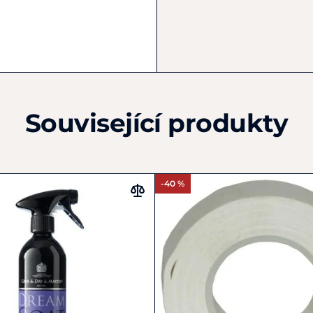
Německo
+49 (0) 221-58801-0
info@waldhausen.com
Související produkty
-40 %