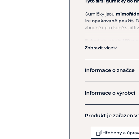
Tyto širší gumičky do hř
Gumičky jsou
mimořádně
lze
opakovaně použít.
D
vhodné i pro koně s citl
Balení obsahuje 150 g 
Zobrazit více
Informace o značce
Waldhause
Informace o výrobci
Výrobce
Produkt je zařazen v
Waldhausen GmbH & Co
Von Hunefeld Str 53
Koln-Ossendorf
Hřebeny a úprav
D-50829