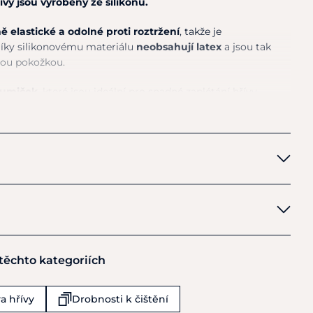
ívy jsou vyrobeny ze silikonu.
 elastické a odolné proti roztržení
, takže je
íky silikonovému materiálu
neobsahují latex
a jsou tak
ivou pokožkou.
gumiček
, které jsou ideální pro snadné zaplétání hřívy.
n
 těchto kategoriích
 KG
a hřívy
Drobnosti k čištění