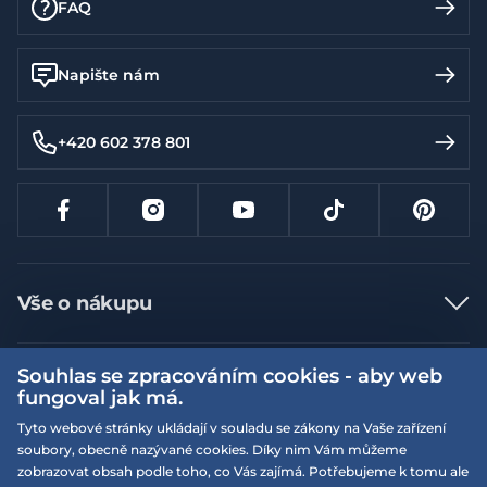
FAQ
Napište nám
+420 602 378 801
Vše o nákupu
Jak nakupovat
Souhlas se zpracováním cookies - aby web
Více informací
Nejčastější dotazy
fungoval jak má.
Doprava a platba
Obchodní podmínky
Tyto webové stránky ukládají v souladu se zákony na Vaše zařízení
soubory, obecně nazývané cookies. Díky nim Vám můžeme
Vrácení a výměna zboží
Naše prodejny
Podmínky EQS věrnostního klubu
zobrazovat obsah podle toho, co Vás zajímá. Potřebujeme k tomu ale