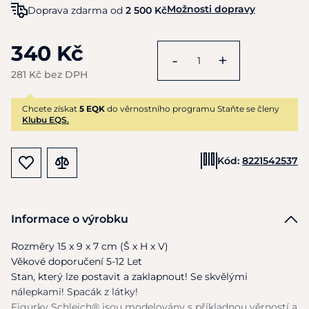
Možnosti dopravy
Doprava zdarma od
2 500 Kč
340 Kč
-
+
281 Kč bez DPH
Chcete získat
5 EQK
do věrnostního programu Staňte se členy
Klubu EQS.
Kód:
8221542537
Informace o výrobku
Rozměry
15
x
9
x
7
cm (Š
x
H
x
V)
Věkové doporučení 5-12 Let
Stan, který lze postavit
a
zaklapnout!
Se
skvělými
nálepkami! Spacák
z
látky!
Figurky Schleich® jsou modelovány
s
příkladnou věrností
a