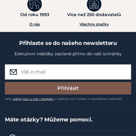
Od roku 1993
Více než 250 dodavatelů
O nás
Všechny značky
Přihlaste se do našeho newsletteru
Exkluzivní nabídky zasílané přímo do vaší schránky
Přihlásit
Vaše
údaje jsou u nás v bezpečí
a kdykoliv se můžete z newsletteru odhlásit.
Máte otázky? Můžeme pomoci.