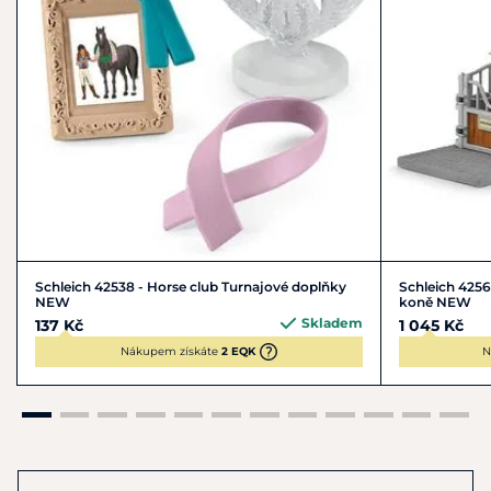
Schleich 42538 - Horse club Turnajové doplňky
Schleich 42569
NEW
koně NEW
Skladem
137 Kč
1 045 Kč
Nákupem získáte
2 EQK
N