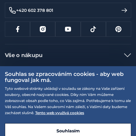
+420 602 378 801
Vše o nákupu
Jak nakupovat
Souhlas se zpracováním cookies - aby web
Více informací
Nejčastější dotazy
fungoval jak má.
Doprava a platba
Tyto webové stránky ukládají v souladu se zákony na Vaše zařízení
Obchodní podmínky
soubory, obecně nazývané cookies. Díky nim Vám můžeme
Vrácení a výměna zboží
Naše prodejny
Podmínky EQS věrnostního klubu
zobrazovat obsah podle toho, co Vás zajímá. Potřebujeme k tomu ale
Váš souhlas. Na Vašem soukromí nám záleží, s Vašimi daty budeme
Reklamace
On-line katalogy
zacházet slušně.
Tento web využívá cookies
EQS Rudná
Velikostní tabulky
Nyní zavřeno ‧ otevřeno od 09:00, So
Kariéra
© 2026 EQUISERVIS spol. s r.o. - založeno 1993
E-shop vytvořila a technicky zajišťuje
SIMPLIA.cz
Nabízené značky
Kontakt
Souhlasím