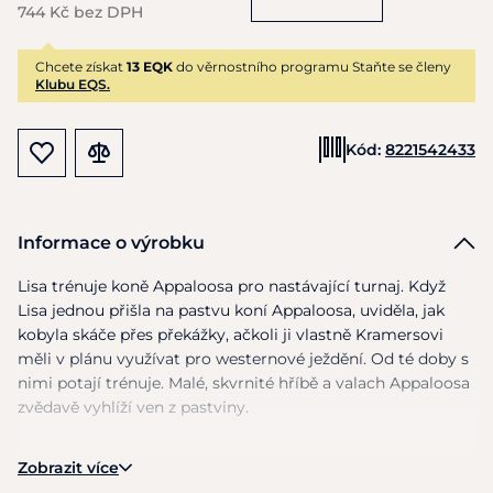
744 Kč bez DPH
Chcete získat
13 EQK
do věrnostního programu Staňte se členy
Klubu EQS.
Kód:
8221542433
Informace o výrobku
Lisa trénuje koně Appaloosa pro nastávající turnaj. Když
Lisa jednou přišla na pastvu koní Appaloosa, uviděla, jak
kobyla skáče přes překážky, ačkoli ji vlastně Kramersovi
měli v plánu využívat pro westernové ježdění. Od té doby s
nimi potají trénuje. Malé, skvrnité hříbě a valach Appaloosa
zvědavě vyhlíží ven z pastviny.
Obsah:
1x Appalooská kobyla, 1 x Appalooský valach, 1 x
Zobrazit více
Appalooské hříbě, 4x výběhy, 1x jesle, 1x jablko, 1x překážka,