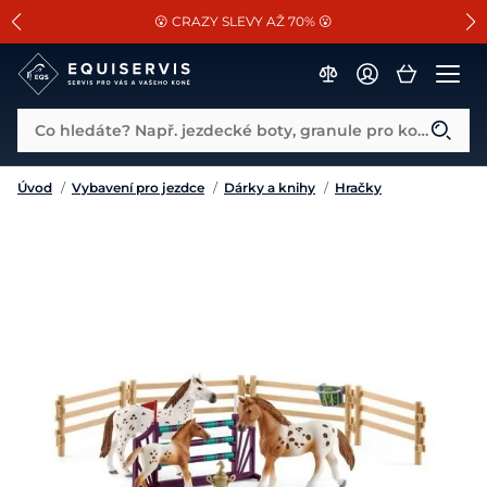
📐Pasování a doplňky k vybraným sedlům ZDARMA 🐴
SLEVA 13% na vše od Cassini!
😮 CRAZY SLEVY AŽ 70% 😮
Co hledáte? Např. jezdecké boty, granule pro koně...
Úvod
/
Vybavení pro jezdce
/
Dárky a knihy
/
Hračky