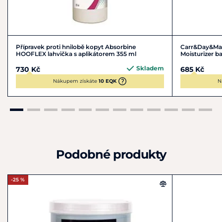
Před použitím nutno protřepat!
Po použití vždy pečlivě uzavřít!
Přípravek proti hnilobě kopyt Absorbine
Carr&Day&Mar
HOOFLEX lahvička s aplikátorem 355 ml
Moisturizer b
Skladem
730 Kč
685 Kč
Skladování
Nákupem získáte
10 EQK
N
Skladovat při teplotě nižší než 25°C, chránit před světlem.
Uchovávejte mimo dosahu dětí.
Pouze pro zvířata.
Podobné produkty
-25 %