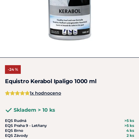
-24 %
Equistro Kerabol Ipaligo 1000 ml
1x hodnoceno
Skladem > 10 ks
EQS Rudná
>5 ks
EQS Praha 9 - Letňany
>5 ks
EQS Brno
4 ks
EQS Závody
2 ks