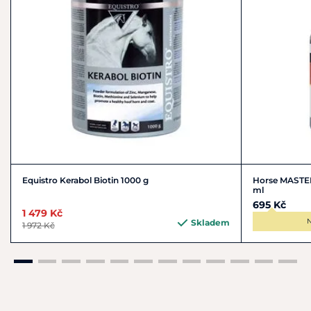
Equistro Kerabol Biotin 1000 g
Horse MASTER
ml
695 Kč
1 479 Kč
N
Skladem
1 972 Kč