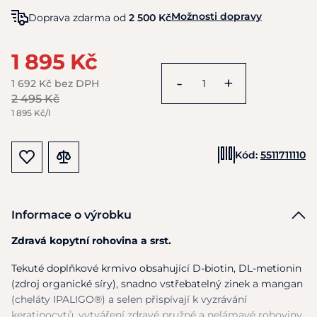
Možnosti dopravy
Doprava zdarma od
2 500 Kč
1 895 Kč
-
+
1 692 Kč bez DPH
2 495 Kč
1 895 Kč/l
Kód:
5511711110
Informace o výrobku
Zdravá kopytní rohovina a srst.
Tekuté doplňkové krmivo obsahující D-biotin, DL-metionin
(zdroj organické síry), snadno vstřebatelný zinek
a
mangan
(cheláty IPALIGO®)
a
selen přispívají
k
vyzrávání
keratinocytů, vytváření zdravé pružné
a
nelámavé rohoviny