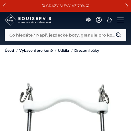
📐Pasování a doplňky k vybraným sedlům ZDARMA 🐴
SLEVA 13% na vše od Cassini!
😮 CRAZY SLEVY AŽ 70% 😮
Co hledáte? Např. jezdecké boty, granule pro koně...
Úvod
/
Vybavení pro koně
/
Udidla
/
Drezurní páky