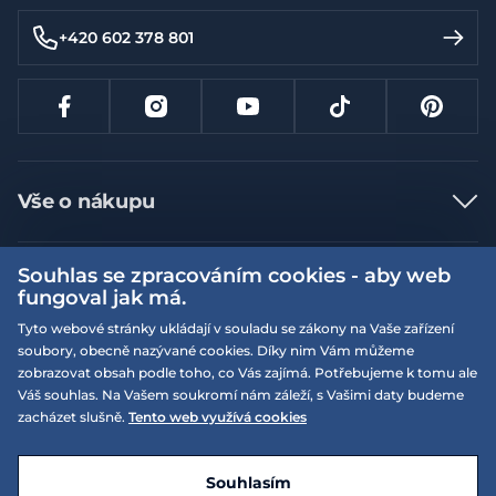
+420 602 378 801
Vše o nákupu
Jak nakupovat
Souhlas se zpracováním cookies - aby web
Více informací
Nejčastější dotazy
fungoval jak má.
Doprava a platba
Obchodní podmínky
Tyto webové stránky ukládají v souladu se zákony na Vaše zařízení
soubory, obecně nazývané cookies. Díky nim Vám můžeme
Vrácení a výměna zboží
Naše prodejny
Podmínky EQS věrnostního klubu
zobrazovat obsah podle toho, co Vás zajímá. Potřebujeme k tomu ale
Reklamace
Váš souhlas. Na Vašem soukromí nám záleží, s Vašimi daty budeme
On-line katalogy
EQS Rudná
zacházet slušně.
Tento web využívá cookies
Velikostní tabulky
Nyní zavřeno ‧ otevřeno od 09:00, So
Kariéra
© 2026 EQUISERVIS spol. s r.o. - založeno 1993
E-shop vytvořila a technicky zajišťuje
SIMPLIA.cz
Nabízené značky
Kontakt
Souhlasím