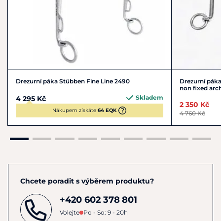
Velikosti: 12,5
cm
a 13,5 cm.
Drezurní páka Stübben Fine Line 2490
Drezurní pák
non fixed arc
Skladem
4 295 Kč
2 350 Kč
Nákupem získáte
64 EQK
4 760 Kč
Chcete poradit s výběrem produktu?
+420 602 378 801
Volejte
Po - So: 9 - 20h