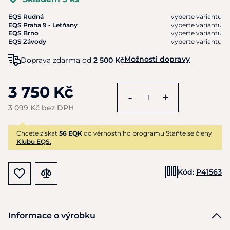
EQS Rudná
vyberte variantu
EQS Praha 9 - Letňany
vyberte variantu
EQS Brno
vyberte variantu
EQS Závody
vyberte variantu
Možnosti dopravy
Doprava zdarma od
2 500 Kč
3 750 Kč
-
+
3 099 Kč bez DPH
Chcete získat
56 EQK
do věrnostního programu Staňte se členy
Klubu EQS.
Kód:
P41563
Informace o výrobku