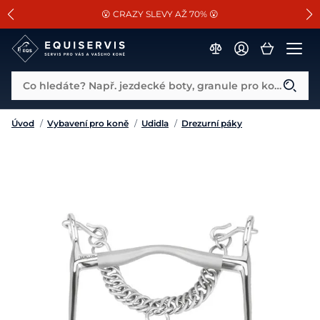
📐Pasování a doplňky k vybraným sedlům ZDARMA 🐴
SLEVA 13% na vše od Cassini!
😮 CRAZY SLEVY AŽ 70% 😮
Co hledáte? Např. jezdecké boty, granule pro koně...
Úvod
/
Vybavení pro koně
/
Udidla
/
Drezurní páky