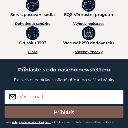
Servis pasování sedla
EQS Věrnostní program
Dohodnout schůzku
Výhody registrace
Od roku 1993
Více než 250 dodavatelů
O nás
Všechny značky
Přihlaste se do našeho newsletteru
Exkluzivní nabídky zasílané přímo do vaší schránky
Přihlásit
Vaše
údaje jsou u nás v bezpečí
a kdykoliv se můžete z newsletteru odhlásit.