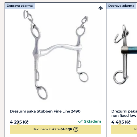
+49 2371 9559 - 0
Doprava zdarma
Doprava zdarma
herm.sprenger@sprenger.de
Drezurní páka Stübben Fine Line 2490
Drezurní pák
non fixed lo
Skladem
4 295 Kč
4 495 Kč
Nákupem získáte
64 EQK
N