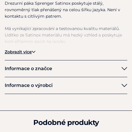
Drezurní páka Sprenger Satinox poskytuje stálý,
rovnoměrný tlak přenášený na celou šířku jazyka. Není v
kontaktu s citlivým patrem.
Má vynikající zpracování a testovanou kvalitu materiálů.
Udítko ze Satinox materiálu má hezký vzhled a poskytuje
koni příjemný pocit na jazyku.
Zobrazit více
Tloušťka udítka: 14 mm
Délka dolního ramene: 7 cm
Informace o značce
Materiál:
ušlechtilá nerezová ocel
Sprenger
Informace o výrobci
Výrobce
Herm Sprenger GmH
Alexanderstr 10-21
Iserlohn
Podobné produkty
D58634
Německo