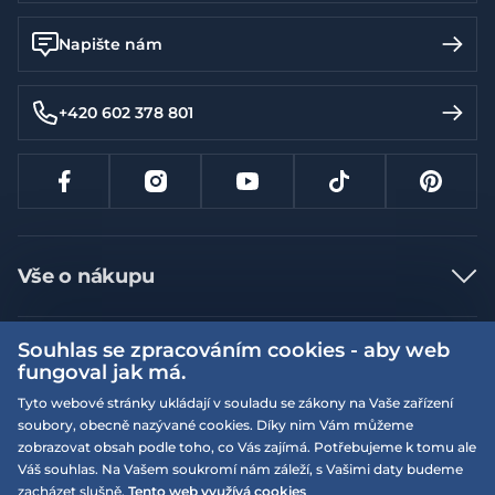
Napište nám
+420 602 378 801
Vše o nákupu
Jak nakupovat
Souhlas se zpracováním cookies - aby web
Více informací
Nejčastější dotazy
fungoval jak má.
Doprava a platba
Obchodní podmínky
Tyto webové stránky ukládají v souladu se zákony na Vaše zařízení
soubory, obecně nazývané cookies. Díky nim Vám můžeme
Vrácení a výměna zboží
Naše prodejny
Podmínky EQS věrnostního klubu
zobrazovat obsah podle toho, co Vás zajímá. Potřebujeme k tomu ale
Reklamace
Váš souhlas. Na Vašem soukromí nám záleží, s Vašimi daty budeme
On-line katalogy
EQS Rudná
zacházet slušně.
Tento web využívá cookies