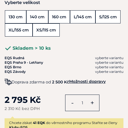
Vyberte velikost
130 cm
140 cm
160 cm
L/145 cm
S/125 cm
XL/155 cm
XS/115 cm
Skladem > 10 ks
EQS Rudná
vyberte variantu
EQS Praha 9 - Letňany
vyberte variantu
EQS Brno
vyberte variantu
EQS Závody
vyberte variantu
Možnosti dopravy
Doprava zdarma od
2 500 Kč
2 795 Kč
-
+
2 310 Kč bez DPH
Chcete získat
41 EQK
do věrnostního programu Staňte se členy
Klubu EQS.