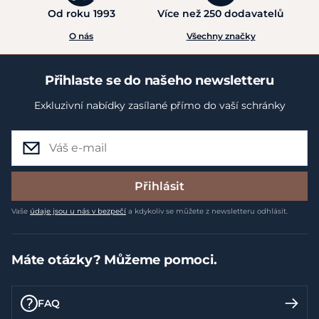
Od roku 1993
Více než 250 dodavatelů
O nás
Všechny značky
Přihlaste se do našeho newsletteru
Exkluzivní nabídky zasílané přímo do vaší schránky
Přihlásit
Vaše
údaje jsou u nás v bezpečí
a kdykoliv se můžete z newsletteru odhlásit.
Máte otázky? Můžeme pomoci.
FAQ