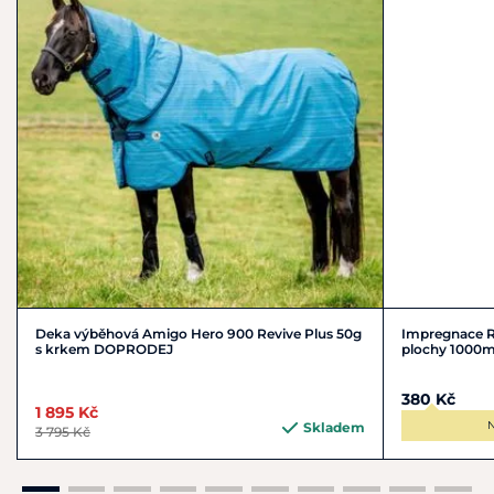
vnější deky nebo pocitu chladu
u
vašeho koně
Materiál:
3D Air Mesh, 100% polyester, mikrovlákno fleece
Deka výběhová Amigo Hero 900 Revive Plus 50g
Impregnace Rap
s krkem DOPRODEJ
plochy 1000m
380 Kč
1 895 Kč
N
Skladem
3 795 Kč