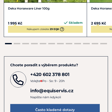
Deka Horseware Liner 100g
Deka Horsew
Skladem
1 995 Kč
2 695 Kč
Nákupem získáte
29 EQK
N
Chcete poradit s výběrem produktu?
+420 602 378 801
Volejte
Po - So: 9 - 20h
info@equiservis.cz
Napište nám kdykoli
Často kladené dotazy