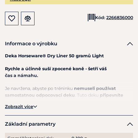
Kód:
2266836000
Informace o výrobku
Deka Horseware® Dry Liner
50
gramů Light
Rychle
a
účinně suší zpocené koně - šetří váš
čas
a
námahu.
Je navržena, abyste
po
tréninku
nemuseli používat
samostatnou odpocovací deku
. Tuto deku
připevníte
pod stájovou
či
výběhovou deku
Zobrazit více
Horseware®
a
ta
se
následně
postará
o
dosušení koně
,
ten
si
zatím může užívat čas strávený
ve
výběhu.
Základní parametry
Už žádné další čekání,
než kůň kompletně uschne,
abyste
ho
mohli převléknout
a
mít tak klid
na
duši
a
kůň