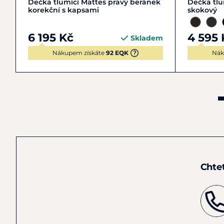
Dečka tlumící Mattes pravý beránek
Dečka tlu
korekční s kapsami
skokový
6 195 Kč
4 595 
Skladem
Nákupem získáte
92 EQK
Nák
Chte