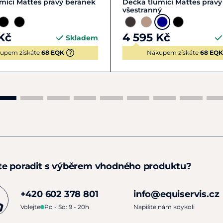
mící Mattes pravý beránek
Dečka tlumící Mattes prav
všestranný
Kč
4 595 Kč
Skladem
upem získáte
68 EQK
Nákupem získáte
68 EQK
te poradit s výběrem vhodného produktu?
+420 602 378 801
info@equiservis.cz
Volejte
Po - So: 9 - 20h
Napište nám kdykoli