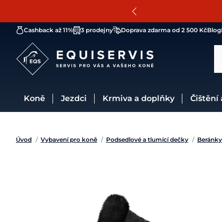
Cashback až 11%
3 prodejny
Doprava zdarma od 2 500 Kč
Blog
Koně
Jezdci
Krmiva a doplňky
Čištění
Úvod
/
Vybavení pro koně
/
Podsedlové a tlumící dečky
/
Beránky