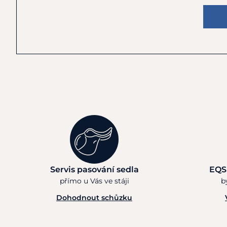
Servis pasování sedla
EQS
přímo u Vás ve stáji
b
Dohodnout schůzku