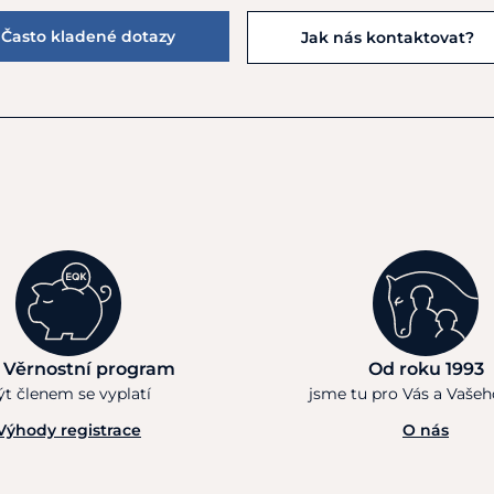
Často kladené dotazy
Jak nás kontaktovat?
 Věrnostní program
Od roku 1993
ýt členem se vyplatí
jsme tu pro Vás a Vaše
Výhody registrace
O nás