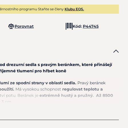
ěrnostního programu Staňte se členy
Klubu EQS.
Porovnat
Kód:
P44745
od drezurní sedla s pravým beránkem, které přinášejí
říjemné tlumení pro hřbet koně
lumí ze spodní strany v oblasti sedla.
Pravý beránek
použití.
Má vysokou schopnost
regulovat teplotu a
ví potu. Beránek je
extrémně hustý a pružný. Až 8500
ý
3
cm.
může mezi jednotlivými vlákny proudit vzduch, a
u
, je ideální v létě i v zimě. Dokáže
absorbovat až
lny ve vlhkosti, než pocítíte, že je mokrý.
Pružnost vlny