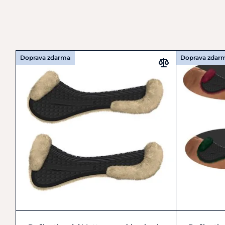
Doprava zdarma
Doprava zdar
Cob
Full
Pony