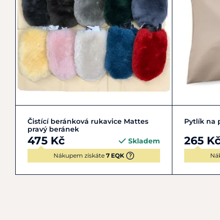
Zobrazit detail
Čistící beránková rukavice Mattes
Pytlík na
pravý beránek
475 Kč
265 K
Skladem
Nákupem získáte
7 EQK
Ná