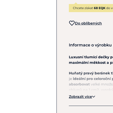
Chcete získat
68 EQK
do v
Do oblíbených
Informace o výrobku
Luxusní tlumící dečky p
maximální měkkost a p
Huňatý pravý beránek
t
je
ideální pro celoroční 
absorbovat
velké množst
chlupů
na
1 cm2, vysok
Zobrazit více
Díky otevřené struktuře 
proto
vyrovnává teplot
osminásobek hmotnosti v