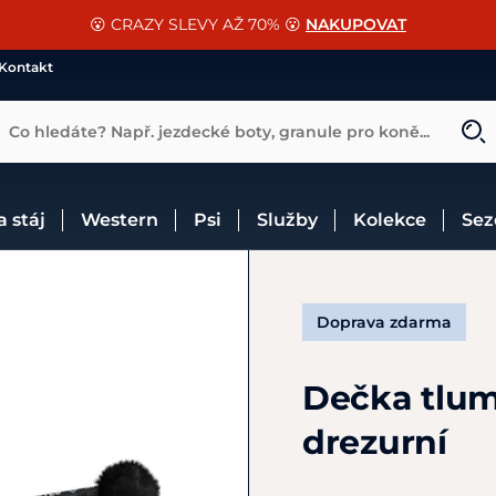
📐Pasování a doplňky k vybraným sedlům ZDARMA 🐴
SLEVA 13% na vše od Cassini!
😮 CRAZY SLEVY AŽ 70% 😮
NAKUPOVAT
CHCI SLEVU
VÍCE INF
Kontakt
Co hledáte? Např. jezdecké boty, granule pro koně...
 a stáj
Western
Psi
Služby
Kolekce
Se
Doprava zdarma
Dečka tlum
drezurní