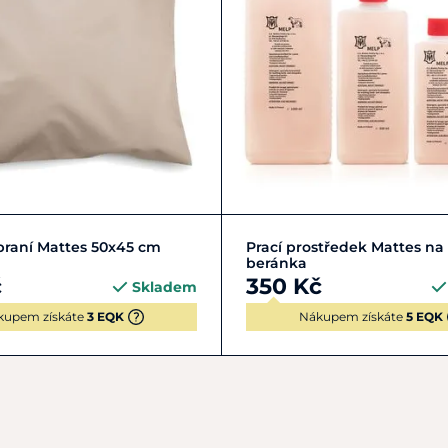
návod k péči o produkty 
Do košíku
Zobrazit detail
 praní Mattes 50x45 cm
Prací prostředek Mattes na
beránka
č
350 Kč
Skladem
kupem získáte
3 EQK
Nákupem získáte
5 EQK