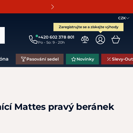
O
CZK
Zaregistrujte se a získejte výhody
+420 602 378 801
Po - So: 9 - 20h
zóna
Pasování sedel
Novinky
Slevy-Out
ící Mattes pravý beránek