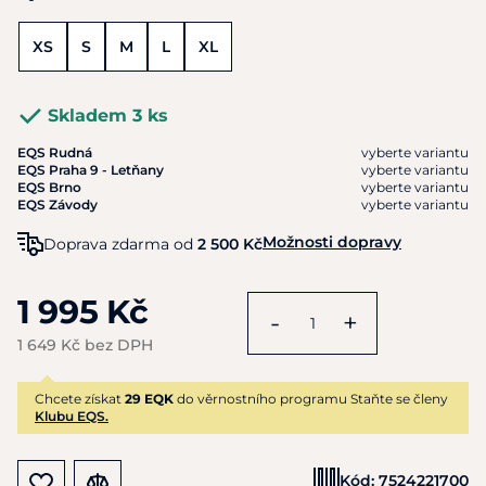
XS
S
M
L
XL
Skladem 3 ks
EQS Rudná
vyberte variantu
EQS Praha 9 - Letňany
vyberte variantu
EQS Brno
vyberte variantu
EQS Závody
vyberte variantu
Možnosti dopravy
Doprava zdarma od
2 500 Kč
1 995 Kč
-
+
1 649 Kč bez DPH
Chcete získat
29 EQK
do věrnostního programu Staňte se členy
Klubu EQS.
Kód:
7524221700