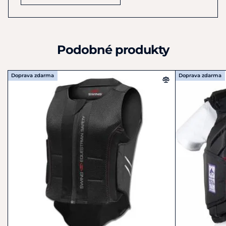
Vezměte prosím
na
vědomí,
že
podle pravidel
je
pro jízdu
v
soutěžích cross-country vyžadována vesta
v
souladu
s
EN
13158-2018.
Podobné produkty
Snadná údržba.
Doprava zdarma
Doprava zdarma
Barva: černá
Velikosti: dětské S, M,
L
a XL