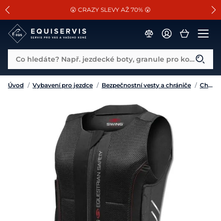
📐Pasování a doplňky k vybraným sedlům ZDARMA 🐴
SLEVA 13% na vše od Cassini!
😮 CRAZY SLEVY AŽ 70% 😮
Co hledáte? Např. jezdecké boty, granule pro koně...
Úvod
/
Vybavení pro jezdce
/
Bezpečnostní vesty a chrániče
/
Chrániče páteře