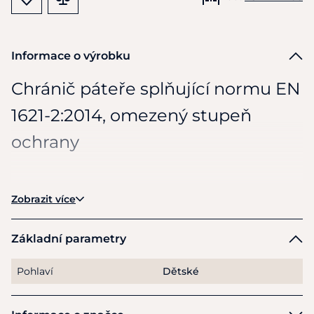
Informace o výrobku
Chránič páteře splňující normu
EN
1621-2:2014, omezený stupeň
ochrany
Zobrazit více
NENÍ TESTOVÁNO PRO JEZDECKÝ SPORT
Bezpečnostní vesty pro jezdecký sport musejí splňovat
Základní parametry
normu EN 13158:2018. Airbagové vesty a chrániče páteře
tuto normu nesplňují.
Pohlaví
Dětské
Nový chránič páteře SWING generace P07 zaujme
optimálním komfortem
nošení
a
maximální 360