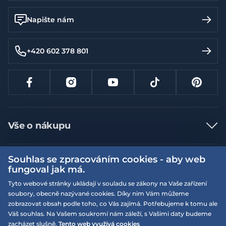
Napište nám
+420 602 378 801
Vše o nákupu
Jak nakupovat
Souhlas se zpracováním cookies - aby web
Více informací
Nejčastější dotazy
fungoval jak má.
Doprava a platba
Obchodní podmínky
Tyto webové stránky ukládají v souladu se zákony na Vaše zařízení
soubory, obecně nazývané cookies. Díky nim Vám můžeme
Vrácení a výměna zboží
Naše prodejny
Podmínky EQS věrnostního klubu
zobrazovat obsah podle toho, co Vás zajímá. Potřebujeme k tomu ale
Reklamace
Váš souhlas. Na Vašem soukromí nám záleží, s Vašimi daty budeme
On-line katalogy
EQS Rudná
zacházet slušně.
Tento web využívá cookies