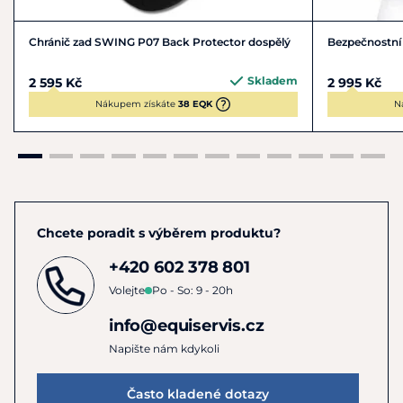
Chránič zad SWING P07 Back Protector dospělý
Bezpečnostní 
Skladem
2 595 Kč
2 995 Kč
Nákupem získáte
38 EQK
N
Chcete poradit s výběrem produktu?
+420 602 378 801
Volejte
Po - So: 9 - 20h
info@equiservis.cz
Napište nám kdykoli
Často kladené dotazy