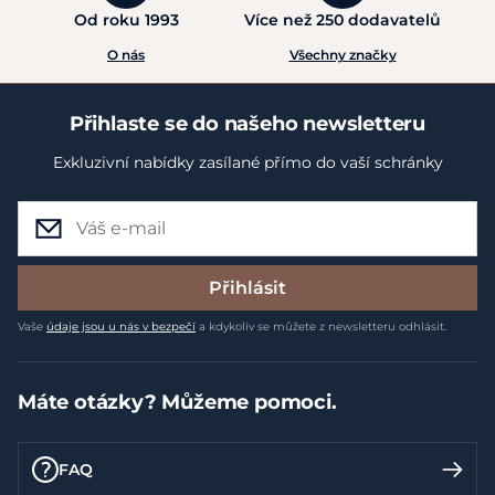
Od roku 1993
Více než 250 dodavatelů
O nás
Všechny značky
Přihlaste se do našeho newsletteru
Exkluzivní nabídky zasílané přímo do vaší schránky
Přihlásit
Vaše
údaje jsou u nás v bezpečí
a kdykoliv se můžete z newsletteru odhlásit.
Máte otázky? Můžeme pomoci.
FAQ