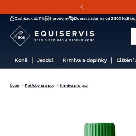
Cashback až 11%
3 prodejny
Doprava zdarma od 2 500 Kč
Blog
Koně
Jezdci
Krmiva a doplňky
Čištění
Úvod
/
Potřeby pro psy
/
Krmiva pro psy