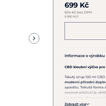
699 Kč
624 Kč bez DPH
6 990 Kč/l
Informace o výrobku
CBD kloubní výživa pro
Tekutý sirup 100 ml CBD
moderní přírodní dopln
aparátu. Tekutá forma 
masové příchuti je větš
kurkuminu (Curcumin C
zmírňovat bolest a záně
Zobrazit více