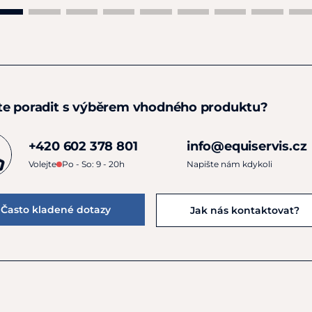
kojící feny. Pokud pes už
Skladování
: Skladujte př
a uchovávejte mimo dosa
te poradit s výběrem vhodného produktu?
+420 602 378 801
info@equiservis.cz
Volejte
Po - So: 9 - 20h
Napište nám kdykoli
Často kladené dotazy
Jak nás kontaktovat?