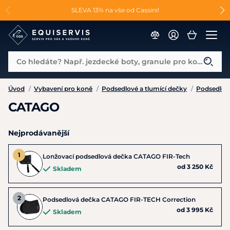
📐Pasování a doplňky k vybraným sedlům ZDARMA 🐴
SLEVA 13% na vše od Cassini!
😮 CRAZY SLEVY AŽ 70% 😮
Co hledáte? Např. jezdecké boty, granule pro koně...
Úvod
/
Vybavení pro koně
/
Podsedlové a tlumící dečky
/
Podsedlov
CATAGO
Nejprodávanější
Lonžovací podsedlová dečka CATAGO FIR-Tech
od 3 250 Kč
Skladem
Podsedlová dečka CATAGO FIR-TECH Correction
od 3 995 Kč
Skladem