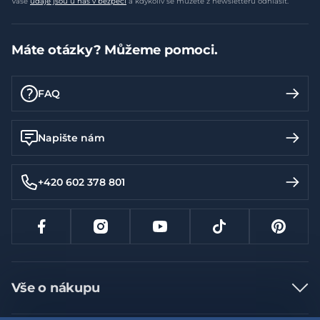
Vaše
údaje jsou u nás v bezpečí
a kdykoliv se můžete z newsletteru odhlásit.
Máte otázky? Můžeme pomoci.
FAQ
Napište nám
+420 602 378 801
Vše o nákupu
Jak nakupovat