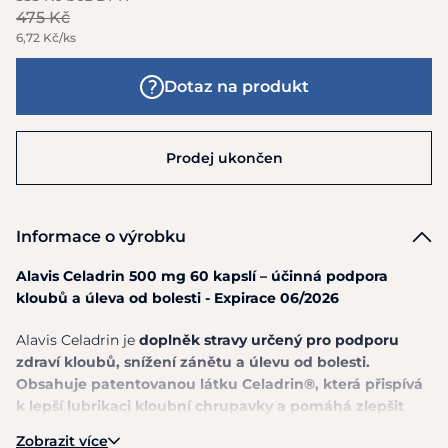
475 Kč
6,72 Kč/ks
Dotaz na produkt
Prodej ukončen
Informace o výrobku
Alavis Celadrin 500 mg 60 kapslí – účinná podpora
kloubů a úleva od bolesti - Expirace 06/2026
Alavis Celadrin je
doplněk stravy určený pro podporu
zdraví kloubů, snížení zánětu a úlevu od bolesti.
Obsahuje patentovanou látku Celadrin®, která přispívá
k lepší lubrikaci kloubní chrupavky a pomáhá zlepšit
pohyblivost.
Zobrazit více