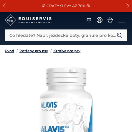
📐Pasování a doplňky k vybraným sedlům ZDARMA 🐴
SLEVA 13% na vše od Cassini!
😮 CRAZY SLEVY AŽ 70% 😮
Co hledáte? Např. jezdecké boty, granule pro koně...
Úvod
/
Potřeby pro psy
/
Krmiva pro psy