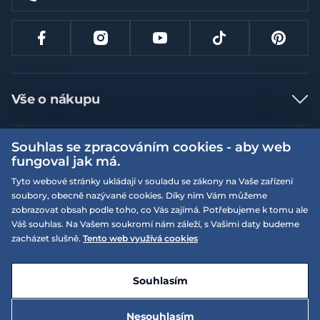
Vše o nákupu
Jak nakupovat
Souhlas se zpracováním cookies - aby web
Více informací
Nejčastější dotazy
fungoval jak má.
Doprava a platba
Obchodní podmínky
Tyto webové stránky ukládají v souladu se zákony na Vaše zařízení
soubory, obecně nazývané cookies. Díky nim Vám můžeme
Vrácení a výměna zboží
Naše prodejny
Podmínky EQS věrnostního klubu
zobrazovat obsah podle toho, co Vás zajímá. Potřebujeme k tomu ale
Reklamace
Váš souhlas. Na Vašem soukromí nám záleží, s Vašimi daty budeme
On-line katalogy
EQS Rudná
zacházet slušně.
Tento web využívá cookies
Velikostní tabulky
Nyní zavřeno ‧ otevřeno od 09:00, Po
Kariéra
© 2026 EQUISERVIS spol. s r.o. - založeno 1993
E-shop vytvořila a technicky zajišťuje
SIMPLIA.cz
Nabízené značky
Kontakt
Souhlasím
Dotace
EQS Praha 9 - Letňany
Nyní zavřeno ‧ otevřeno od 09:00, Po
Nesouhlasím