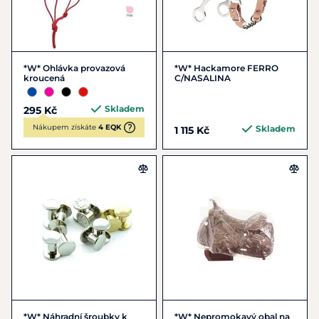
*W* Ohlávka provazová
*W* Hackamore FERRO
kroucená
C/NASALINA
Skladem
295 Kč
Nákupem získáte
4 EQK
Skladem
1 115 Kč
*W* Náhradní šroubky k
*W* Nepromokavý obal na