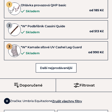
Ohlávka provazová QHP basic
od 185 Kč
Skladem
*W* Podbřišník Cassini Quide
od 513 Kč
Skladem
*W* Kamaše síťové UV Cashel Leg Guard
od 990 Kč
Skladem
Další nejprodávanější
Doporučené
Filtrovat
Značka: Umbria Equitazione
Zrušit všechny filtry