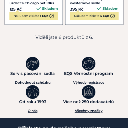
uzdečce Chicago Set 10ks
westernové sedlo
Skladem
Skladem
125 Kč
395 Kč
Nákupem získáte
1 EQK
Nákupem získáte
5 EQK
Viděli jste 6 produktů z 6.
Servis pasování sedla
EQS Věrnostní program
Dohodnout schůzku
Výhody registrace
Od roku 1993
Více než 250 dodavatelů
O nás
Všechny značky