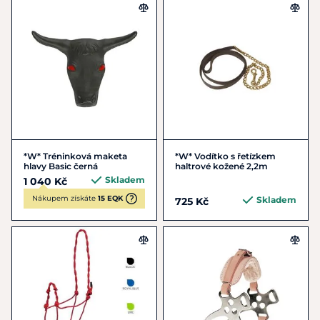
*W* Tréninková maketa
*W* Vodítko s řetízkem
hlavy Basic černá
haltrové kožené 2,2m
Skladem
1 040 Kč
Nákupem získáte
15 EQK
Skladem
725 Kč