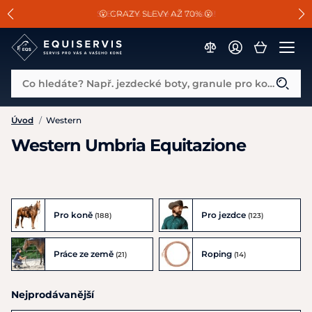
📐Pasování a doplňky k vybraným sedlům ZDARMA 🐴
SLEVA 13% na vše od Cassini!
😮 CRAZY SLEVY AŽ 70% 😮
Co hledáte? Např. jezdecké boty, granule pro koně...
Úvod
/
Western
Western Umbria Equitazione
Pro koně
Pro jezdce
(188)
(123)
Práce ze země
Roping
(21)
(14)
Nejprodávanější