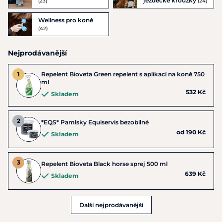
jezdecké kroužky
(23)
(24)
Wellness pro koně
(42)
Nejprodávanější
Repelent Bioveta Green repelent s aplikací na koně 750
ml
532 Kč
Skladem
*EQS* Pamlsky Equiservis bezobilné
od 190 Kč
Skladem
Repelent Bioveta Black horse sprej 500 ml
639 Kč
Skladem
Další nejprodávanější