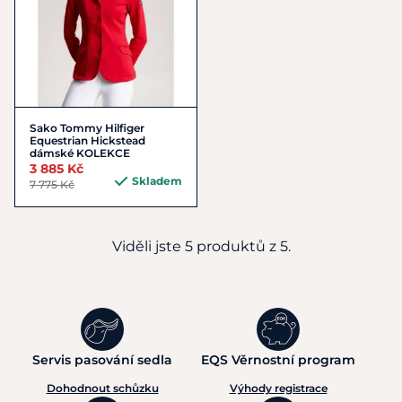
Sako Tommy Hilfiger
Equestrian Hickstead
dámské KOLEKCE
3 885 Kč
Skladem
7 775 Kč
Viděli jste 5 produktů z 5.
Servis pasování sedla
EQS Věrnostní program
Dohodnout schůzku
Výhody registrace