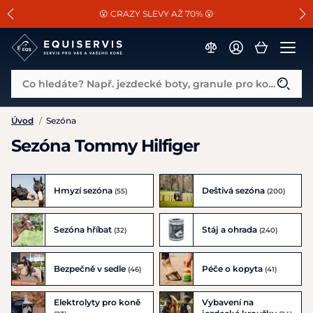
📐Pasování a doplňky k vybraným sedlům ZDARMA 🐴
SLEVA 13% na vše od Cassini!
😮 CRAZY SLEVY AŽ 70% 😮
Co hledáte? Např. jezdecké boty, granule pro koně...
Úvod
/
Sezóna
Sezóna Tommy Hilfiger
Hmyzí sezóna
Deštivá sezóna
(55)
(200)
Sezóna hříbat
Stáj a ohrada
(32)
(240)
Bezpečně v sedle
Péče o kopyta
(46)
(41)
Elektrolyty pro koně
Vybavení na