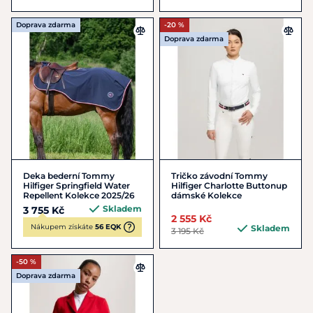
Doprava zdarma
-20 %
Doprava zdarma
Deka bederní Tommy
Tričko závodní Tommy
Hilfiger Springfield Water
Hilfiger Charlotte Buttonup
Repellent Kolekce 2025/26
dámské Kolekce
Skladem
3 755 Kč
2 555 Kč
Nákupem získáte
56 EQK
Skladem
3 195 Kč
-50 %
Doprava zdarma