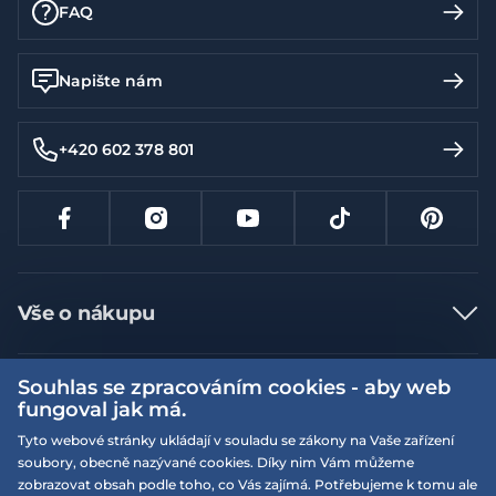
FAQ
Napište nám
+420 602 378 801
Vše o nákupu
Jak nakupovat
Souhlas se zpracováním cookies - aby web
Více informací
Nejčastější dotazy
fungoval jak má.
Doprava a platba
Obchodní podmínky
Tyto webové stránky ukládají v souladu se zákony na Vaše zařízení
soubory, obecně nazývané cookies. Díky nim Vám můžeme
Vrácení a výměna zboží
Naše prodejny
Podmínky EQS věrnostního klubu
zobrazovat obsah podle toho, co Vás zajímá. Potřebujeme k tomu ale