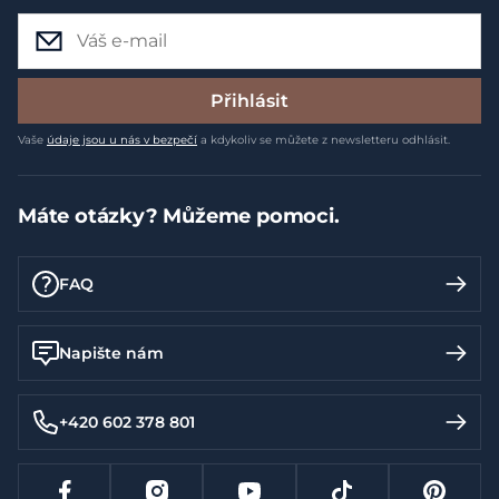
Přihlásit
Vaše
údaje jsou u nás v bezpečí
a kdykoliv se můžete z newsletteru odhlásit.
Máte otázky? Můžeme pomoci.
FAQ
Napište nám
+420 602 378 801