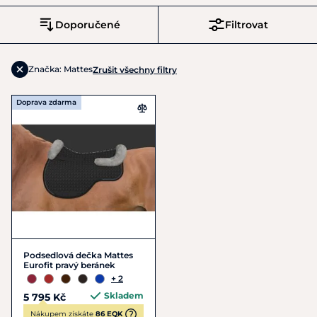
Doporučené
Filtrovat
Značka: Mattes
Zrušit všechny filtry
Doprava zdarma
Podsedlová dečka Mattes
Eurofit pravý beránek
+ 2
Skladem
5 795 Kč
Nákupem získáte
86 EQK