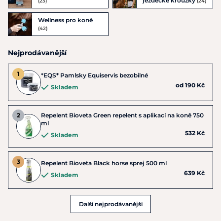
jezdecké kroužky
(23)
(24)
Wellness pro koně
(42)
Nejprodávanější
*EQS* Pamlsky Equiservis bezobilné
od 190 Kč
Skladem
Repelent Bioveta Green repelent s aplikací na koně 750
ml
532 Kč
Skladem
Repelent Bioveta Black horse sprej 500 ml
639 Kč
Skladem
Další nejprodávanější