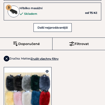
Hřbílko masážní
od 75 Kč
Skladem
Další nejprodávanější
Doporučené
Filtrovat
Značka: Mattes
Zrušit všechny filtry