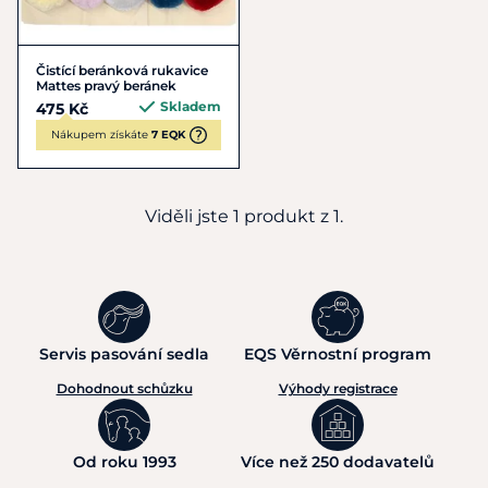
Čistící beránková rukavice
Mattes pravý beránek
Skladem
475 Kč
Nákupem získáte
7 EQK
Viděli jste 1 produkt z 1.
Servis pasování sedla
EQS Věrnostní program
Dohodnout schůzku
Výhody registrace
Od roku 1993
Více než 250 dodavatelů