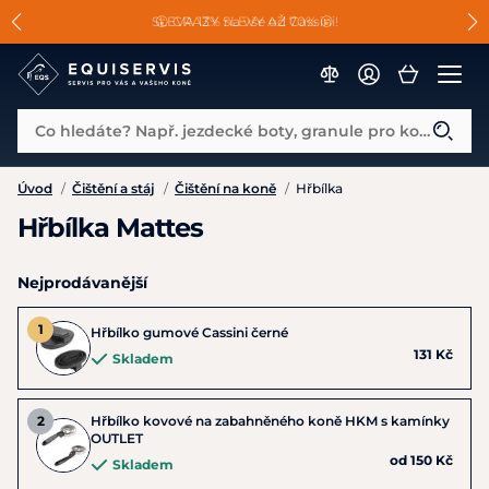
📐Pasování a doplňky k vybraným sedlům ZDARMA 🐴
SLEVA 13% na vše od Cassini!
😮 CRAZY SLEVY AŽ 70% 😮
Co hledáte? Např. jezdecké boty, granule pro koně...
Úvod
/
Čištění a stáj
/
Čištění na koně
/
Hřbílka
Hřbílka Mattes
Nejprodávanější
Hřbílko gumové Cassini černé
131 Kč
Skladem
Hřbílko kovové na zabahněného koně HKM s kamínky
OUTLET
od 150 Kč
Skladem