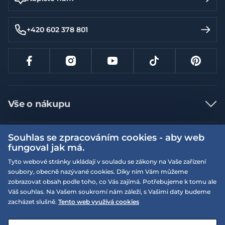
+420 602 378 801
Vše o nákupu
Jak nakupovat
Souhlas se zpracováním cookies - aby web
Více informací
Nejčastější dotazy
fungoval jak má.
Doprava a platba
Obchodní podmínky
Tyto webové stránky ukládají v souladu se zákony na Vaše zařízení
soubory, obecně nazývané cookies. Díky nim Vám můžeme
Vrácení a výměna zboží
Naše prodejny
Podmínky EQS věrnostního klubu
zobrazovat obsah podle toho, co Vás zajímá. Potřebujeme k tomu ale
Reklamace
Váš souhlas. Na Vašem soukromí nám záleží, s Vašimi daty budeme
On-line katalogy
EQS Rudná
zacházet slušně.
Tento web využívá cookies
Velikostní tabulky
09:00 - 20:00
Kariéra
Nyní otevřeno
© 2026 EQUISERVIS spol. s r.o. - založeno 1993
E-shop vytvořila a technicky zajišťuje
SIMPLIA.cz
Nabízené značky