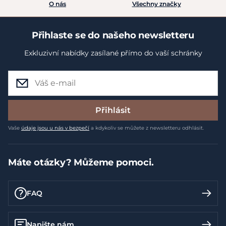
O nás
Všechny značky
Přihlaste se do našeho newsletteru
Exkluzivní nabídky zasílané přímo do vaší schránky
Přihlásit
Vaše
údaje jsou u nás v bezpečí
a kdykoliv se můžete z newsletteru odhlásit.
Máte otázky? Můžeme pomoci.
FAQ
Napište nám