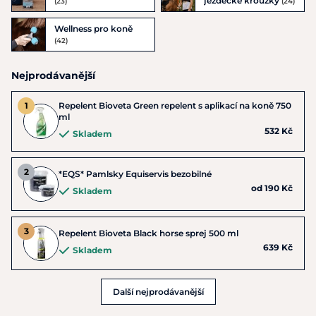
jezdecké kroužky
(23)
(24)
Wellness pro koně
(42)
Nejprodávanější
Repelent Bioveta Green repelent s aplikací na koně 750
ml
532 Kč
Skladem
*EQS* Pamlsky Equiservis bezobilné
od 190 Kč
Skladem
Repelent Bioveta Black horse sprej 500 ml
639 Kč
Skladem
Další nejprodávanější