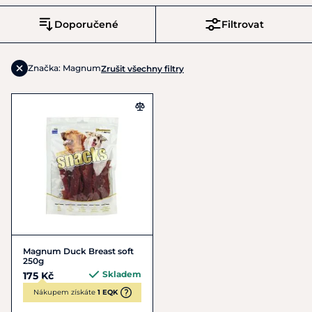
Doporučené
Filtrovat
Značka: Magnum
Zrušit všechny filtry
Magnum Duck Breast soft
250g
Skladem
175 Kč
Nákupem získáte
1 EQK