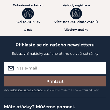
Dohodnout schůzku
Výhody registrace
Od roku 1993
Více než 250 dodavatelů
O nás
Všechny značky
Přihlaste se do našeho newsletteru
Exkluzivní nabídky zasílané přímo do vaší schránky
Přihlásit
Vaše
údaje jsou u nás v bezpečí
a kdykoliv se můžete z newsletteru odhlásit.
Máte otázky? Můžeme pomoci.