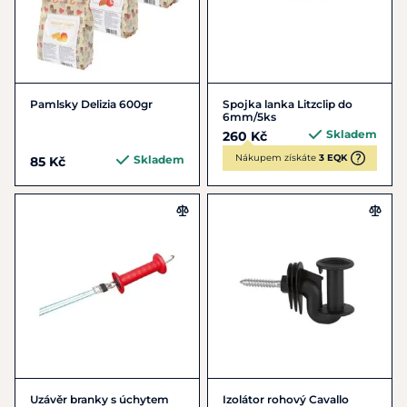
Pamlsky Delizia 600gr
Spojka lanka Litzclip do
6mm/5ks
Skladem
260 Kč
Nákupem získáte
3 EQK
Skladem
85 Kč
Uzávěr branky s úchytem
Izolátor rohový Cavallo