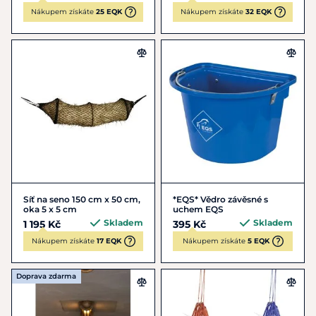
Nákupem získáte
25 EQK
Nákupem získáte
32 EQK
Síť na seno 150 cm x 50 cm,
*EQS* Vědro závěsné s
oka 5 x 5 cm
uchem EQS
Skladem
Skladem
1 195 Kč
395 Kč
Nákupem získáte
17 EQK
Nákupem získáte
5 EQK
Doprava zdarma