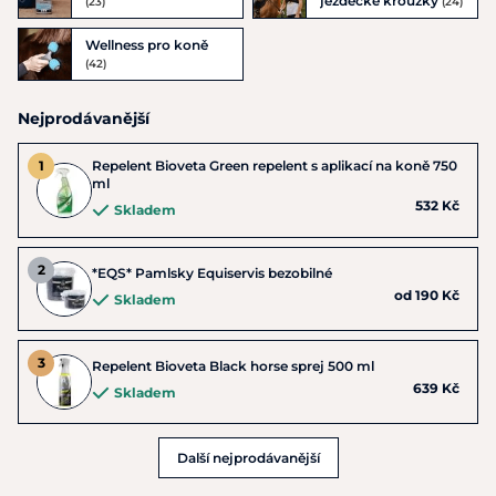
jezdecké kroužky
(23)
(24)
Wellness pro koně
(42)
Nejprodávanější
Repelent Bioveta Green repelent s aplikací na koně 750
ml
532 Kč
Skladem
*EQS* Pamlsky Equiservis bezobilné
od 190 Kč
Skladem
Repelent Bioveta Black horse sprej 500 ml
639 Kč
Skladem
Další nejprodávanější