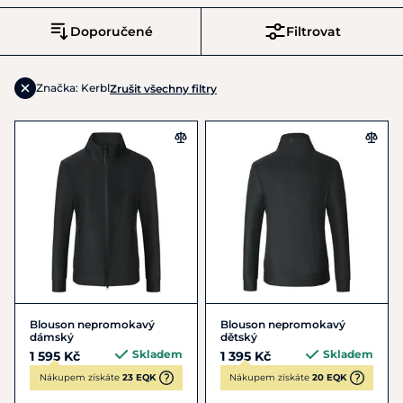
Doporučené
Filtrovat
Značka: Kerbl
Zrušit všechny filtry
Blouson nepromokavý
Blouson nepromokavý
dámský
dětský
Skladem
Skladem
1 595 Kč
1 395 Kč
Nákupem získáte
23 EQK
Nákupem získáte
20 EQK