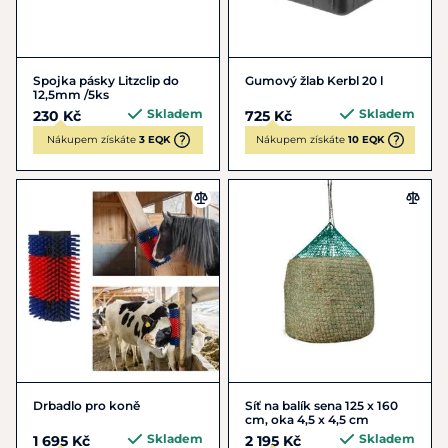
Spojka pásky Litzclip do
Gumový žlab Kerbl 20 l
12,5mm /5ks
Skladem
Skladem
230 Kč
725 Kč
Nákupem získáte
3 EQK
Nákupem získáte
10 EQK
Drbadlo pro koně
Síť na balík sena 125 x 160
cm, oka 4,5 x 4,5 cm
Skladem
Skladem
1 695 Kč
2 195 Kč