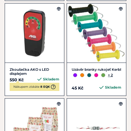
Zkoušečka AKO s LED
Uzávěr branky rukojeť Kerbl
displejem
+ 2
Skladem
550 Kč
Nákupem získáte
8 EQK
Skladem
45 Kč