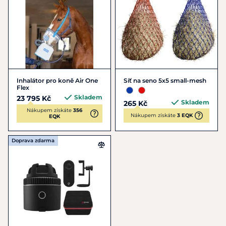
Inhalátor pro koně Air One
Síť na seno 5x5 small-mesh
Flex
Skladem
23 795 Kč
Skladem
265 Kč
Nákupem získáte
356
Nákupem získáte
3 EQK
EQK
Doprava zdarma