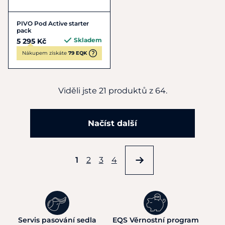
PIVO Pod Active starter
pack
Skladem
5 295 Kč
Nákupem získáte
79 EQK
Viděli jste 21 produktů z 64.
Načíst další
1
2
3
4
Servis pasování sedla
EQS Věrnostní program