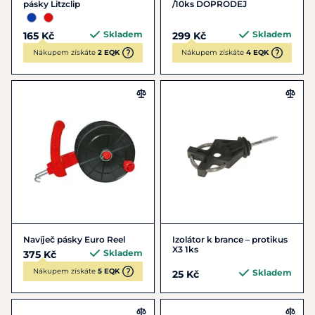
pásky Litzclip
/10ks DOPRODEJ
Skladem
Skladem
165 Kč
299 Kč
Nákupem získáte
2 EQK
Nákupem získáte
4 EQK
Navíječ pásky Euro Reel
Izolátor k brance – protikus
X3 1ks
Skladem
375 Kč
Nákupem získáte
5 EQK
Skladem
25 Kč