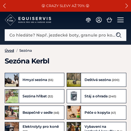
📐Pasování a doplňky k vybraným sedlům ZDARMA 🐴
SLEVA 13% na vše od Cassini!
😮 CRAZY SLEVY AŽ 70% 😮
Co hledáte? Např. jezdecké boty, granule pro koně...
Úvod
/
Sezóna
Sezóna Kerbl
Hmyzí sezóna
Deštivá sezóna
(55)
(200)
Sezóna hříbat
Stáj a ohrada
(32)
(240)
Bezpečně v sedle
Péče o kopyta
(46)
(41)
Elektrolyty pro koně
Vybavení na