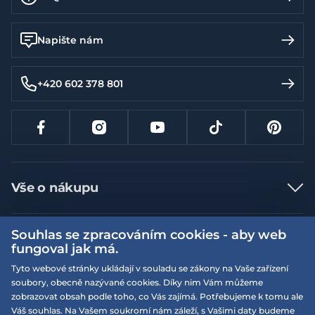
Napište nám
+420 602 378 801
Vše o nákupu
Jak nakupovat
Souhlas se zpracováním cookies - aby web
Více informací
Nejčastější dotazy
fungoval jak má.
Doprava a platba
Obchodní podmínky
Tyto webové stránky ukládají v souladu se zákony na Vaše zařízení
soubory, obecně nazývané cookies. Díky nim Vám můžeme
Vrácení a výměna zboží
Naše prodejny
Podmínky EQS věrnostního klubu
zobrazovat obsah podle toho, co Vás zajímá. Potřebujeme k tomu ale
Reklamace
Váš souhlas. Na Vašem soukromí nám záleží, s Vašimi daty budeme
On-line katalogy