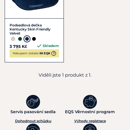
Podsedlová dečka
Kentucky Skin Friendly
Velvet
Skladem
3 795 Kč
Nákupem získáte
56 EQK
Viděli jste 1 produkt z 1.
Servis pasování sedla
EQS Věrnostní program
Dohodnout schůzku
Výhody registrace