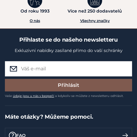
Od roku 1993
Více než 250 dodavatelů
O nás
Všechny značky
Přihlaste se do našeho newsletteru
Exkluzivní nabídky zasílané přímo do vaší schránky
Přihlásit
Vaše
údaje jsou u nás v bezpečí
a kdykoliv se můžete z newsletteru odhlásit.
Máte otázky? Můžeme pomoci.
FAQ