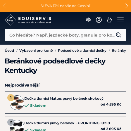
📐Pasování a doplňky k vybraným sedlům ZDARMA 🐴
SLEVA 13% na vše od Cassini!
😮 CRAZY SLEVY AŽ 70% 😮
Co hledáte? Např. jezdecké boty, granule pro koně...
Úvod
/
Vybavení pro koně
/
Podsedlové a tlumící dečky
/
Beránky
Beránkové podsedlové dečky
Kentucky
Nejprodávanější
Dečka tlumící Mattes pravý beránek skokový
od 4 595 Kč
Skladem
Dečka tlumící pravý beránek EURORIDING 19218
od 2 895 Kč
Skladem