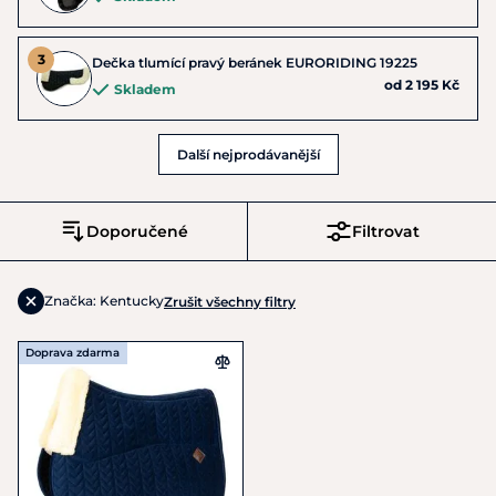
Dečka tlumící pravý beránek EURORIDING 19225
od 2 195 Kč
Skladem
Další nejprodávanější
Doporučené
Filtrovat
Značka: Kentucky
Zrušit všechny filtry
Doprava zdarma