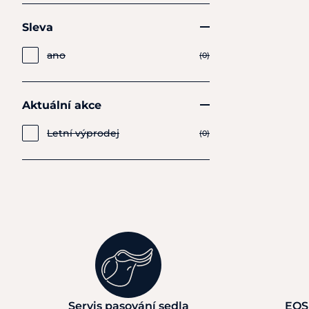
Sleva
ano
(0)
Aktuální akce
Letní výprodej
(0)
Servis pasování sedla
EQS