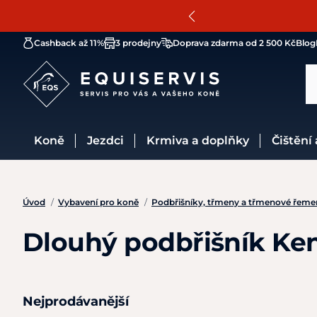
Cashback až 11%
3 prodejny
Doprava zdarma od 2 500 Kč
Blog
Koně
Jezdci
Krmiva a doplňky
Čištění
Úvod
/
Vybavení pro koně
/
Podbřišníky, třmeny a třmenové řeme
Dlouhý podbřišník Ke
Nejprodávanější