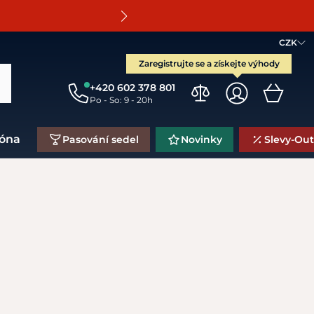
O
CZK
Zaregistrujte se a získejte výhody
+420 602 378 801
Po - So: 9 - 20h
zóna
Pasování sedel
Novinky
Slevy-Out