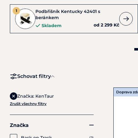
Podbřišník Kentucky 42401 s
beránkem
od 2 299 Kč
Skladem
Schovat filtry
Doprava z
Značka: KenTaur
Zrušit všechny filtry
Značka
Back on Track
(2)