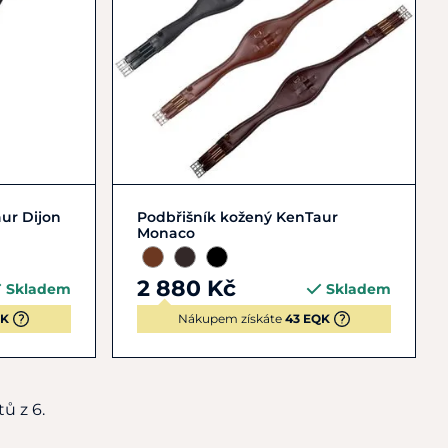
5
+ 4
100
105
110
115
+ 9
ur Dijon
Podbřišník kožený KenTaur
Monaco
2 880 Kč
Skladem
Skladem
QK
Nákupem získáte
43 EQK
ů z 6.