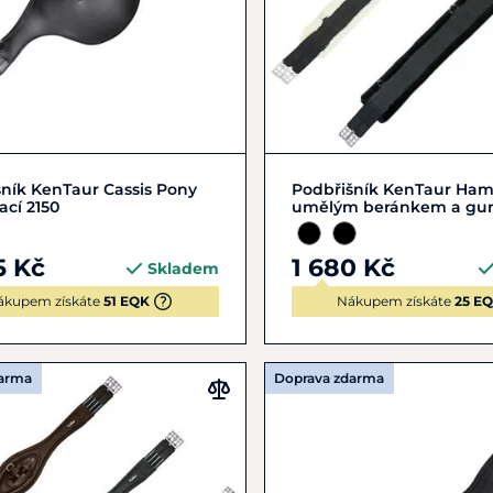
95
100
105
110
120
125
130
13
ník KenTaur Cassis Pony
Podbřišník KenTaur Ham
cí 2150
umělým beránkem a gu
5 Kč
1 680 Kč
Skladem
ákupem získáte
51 EQK
Nákupem získáte
25 E
darma
Doprava zdarma