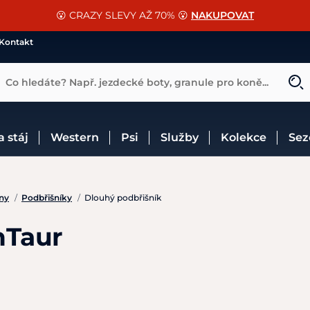
📐Pasování a doplňky k vybraným sedlům ZDARMA 🐴
SLEVA 13% na vše od Cassini!
😮 CRAZY SLEVY AŽ 70% 😮
NAKUPOVAT
CHCI SLEVU
VÍCE INF
Kontakt
Co hledáte? Např. jezdecké boty, granule pro koně...
 a stáj
Western
Psi
Služby
Kolekce
Se
ny
/
Podbřišníky
/
Dlouhý podbřišník
nTaur