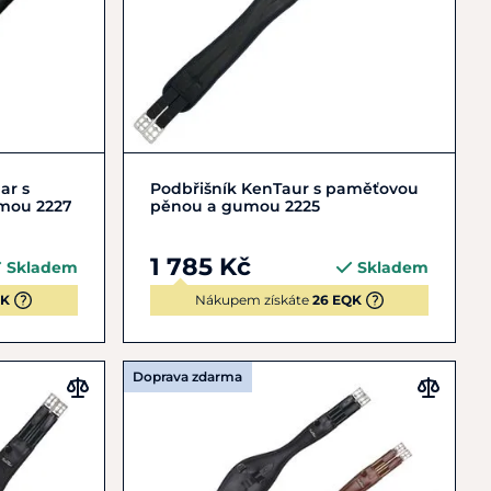
5
+ 4
110
120
130
135
+ 2
ar s
Podbřišník KenTaur s paměťovou
mou 2227
pěnou a gumou 2225
1 785 Kč
Skladem
Skladem
QK
Nákupem získáte
26 EQK
Doprava zdarma