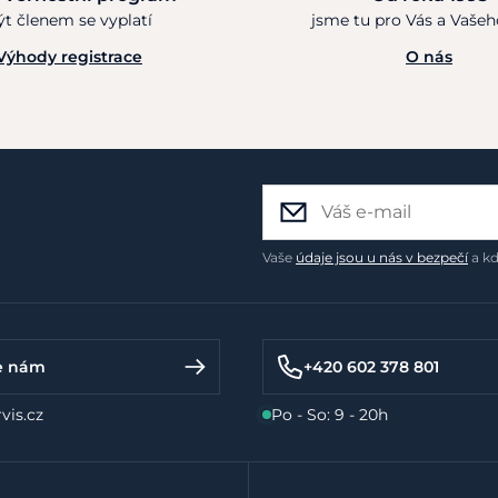
ýt členem se vyplatí
jsme tu pro Vás a Vaše
Výhody registrace
O nás
Vaše
údaje jsou u nás v bezpečí
a kd
e nám
+420 602 378 801
vis.cz
Po - So: 9 - 20h