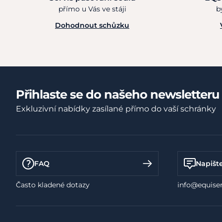
přímo u Vás ve stáji
b
Dohodnout schůzku
Přihlaste se do našeho newsletteru
Exkluzivní nabídky zasílané přímo do vaší schránky
FAQ
Napišt
Často kladené dotazy
info@equiser