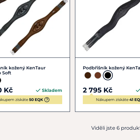
00
110
115
120
+ 5
120
125
130
13
šník kožený KenTaur
Podbřišník kožený KenTa
 Soft
0 Kč
2 795 Kč
Skladem
ákupem získáte
50 EQK
Nákupem získáte
41 E
Viděli jste 6 produkt