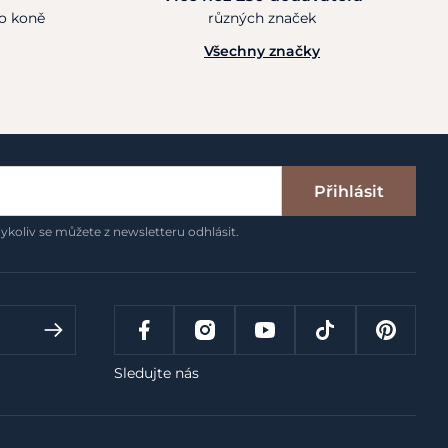
ho koně
různých značek
Všechny značky
Přihlásit
ykoliv se můžete z newsletteru odhlásit.
Sledujte nás