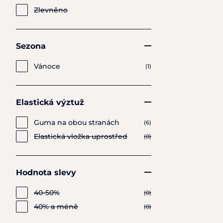
Zlevněno
Sezona
Vánoce
(1)
Elastická výztuž
Guma na obou stranách
(6)
Elastická vložka uprostřed
(0)
Hodnota slevy
40-50%
(0)
40% a méně
(0)