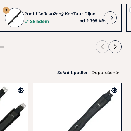
Podbřišník kožený KenTaur Dijon
od 2 795 Kč
Skladem
Seřadit podle:
Doporučené