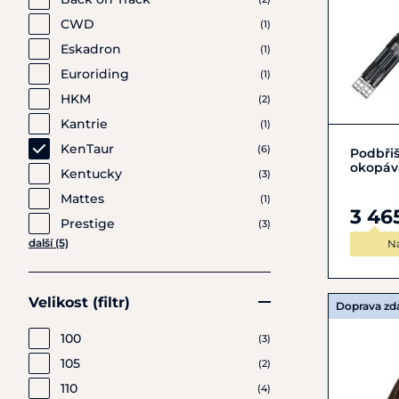
CWD
(1)
Eskadron
(1)
Euroriding
(1)
HKM
(2)
Kantrie
(1)
KenTaur
(6)
Podbřiš
okopáva
Kentucky
(3)
Mattes
(1)
3 46
Prestige
(3)
další (5)
N
Velikost (filtr)
Doprava z
100
(3)
105
(2)
110
(4)