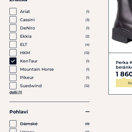
Ariat
(1)
Cassini
(3)
DeNiro
(1)
Ekkia
(2)
ELT
(4)
HKM
(12)
KenTaur
(1)
Perka 
berán
Mountain Horse
(1)
1 86
Pikeur
(1)
N
Suedwind
(12)
další (1)
Pohlaví
Dámské
(0)