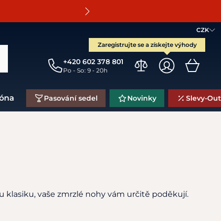
O
CZK
Zaregistrujte se a získejte výhody
+420 602 378 801
Po - So: 9 - 20h
zóna
Pasování sedel
Novinky
Slevy-Out
u klasiku, vaše zmrzlé nohy vám určitě poděkují.