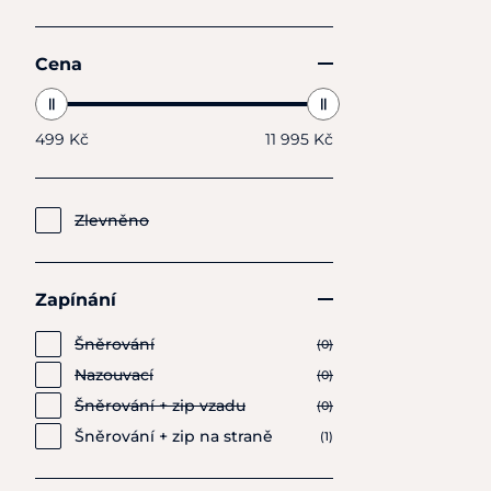
Cena
499 Kč
11 995 Kč
Zlevněno
Zapínání
Šněrování
(0)
Nazouvací
(0)
Šněrování + zip vzadu
(0)
Šněrování + zip na straně
(1)