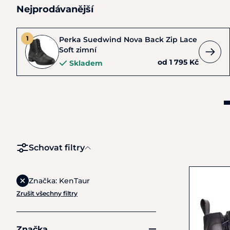
Nejprodávanější
Perka Suedwind Nova Back Zip Lace
Soft zimní
od 1 795 Kč
Skladem
Schovat filtry
Značka: KenTaur
Zrušit všechny filtry
Značka