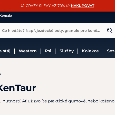
📐Pasování a doplňky k vybraným sedlům ZDARMA 🐴
SLEVA 13% na vše od Cassini!
😮 CRAZY SLEVY AŽ 70% 😮
NAKUPOVAT
CHCI SLEVU
VÍCE INF
Kontakt
Co hledáte? Např. jezdecké boty, granule pro koně...
 a stáj
Western
Psi
Služby
Kolekce
Se
y
KenTaur
 nutností. Ať už zvolíte praktické gumové, nebo koženo