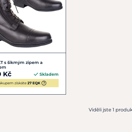
36
37
38
39
+ 4
KT s šikmým zipem a
kem
0 Kč
Skladem
ákupem získáte
27 EQK
Viděli jste 1 produkt