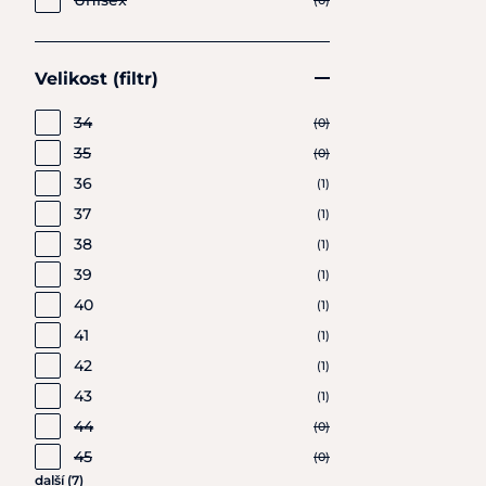
Unisex
(0)
Velikost (filtr)
34
(0)
35
(0)
36
(1)
37
(1)
38
(1)
39
(1)
40
(1)
41
(1)
42
(1)
43
(1)
44
(0)
45
(0)
další (7)