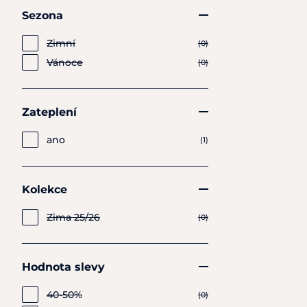
Sezona
Zimní
(0)
Vánoce
(0)
Zateplení
ano
(1)
Kolekce
Zima 25/26
(0)
Hodnota slevy
40-50%
(0)