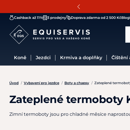
Cashback až 11%
3 prodejny
Doprava zdarma od 2 500 Kč
Blog
Koně
Jezdci
Krmiva a doplňky
Čištění
Úvod
/
Vybavení pro jezdce
/
Boty a chapsy
/
Zateplené termobot
Zateplené termoboty 
Zimní termoboty jsou pro chladné měsíce naprostou