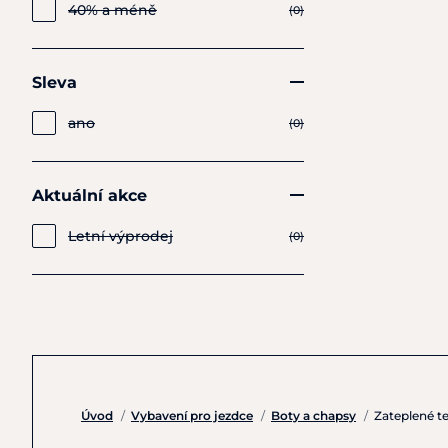
40% a méně
(0)
Sleva
ano
(0)
Aktuální akce
Letní výprodej
(0)
Úvod
/
Vybavení pro jezdce
/
Boty a chapsy
/
Zateplené 