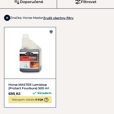
Doporučené
Filtrovat
Značka: Horse Master
Zrušit všechny filtry
Horse MASTER Lamistop
(Protect Fourbure) 500 ml
Skladem
695 Kč
Nákupem získáte
6 EQK