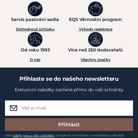
Servis pasování sedla
EQS Věrnostní program
Dohodnout schůzku
Výhody registrace
Od roku 1993
Více než 250 dodavatelů
O nás
Všechny značky
Přihlaste se do našeho newsletteru
Exkluzivní nabídky zasílané přímo do vaší schránky
Přihlásit
Vaše
údaje jsou u nás v bezpečí
a kdykoliv se můžete z newsletteru odhlásit.