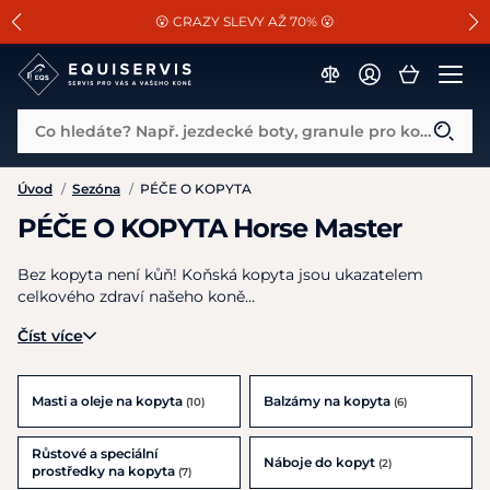
📐Pasování a doplňky k vybraným sedlům ZDARMA 🐴
SLEVA 13% na vše od Cassini!
😮 CRAZY SLEVY AŽ 70% 😮
Co hledáte? Např. jezdecké boty, granule pro koně...
Úvod
/
Sezóna
/
PÉČE O KOPYTA
PÉČE O KOPYTA Horse Master
Bez kopyta není kůň! Koňská kopyta jsou ukazatelem
celkového zdraví našeho koně…
Číst více
Masti a oleje na kopyta
Balzámy na kopyta
(10)
(6)
Růstové a speciální
Náboje do kopyt
(2)
prostředky na kopyta
(7)