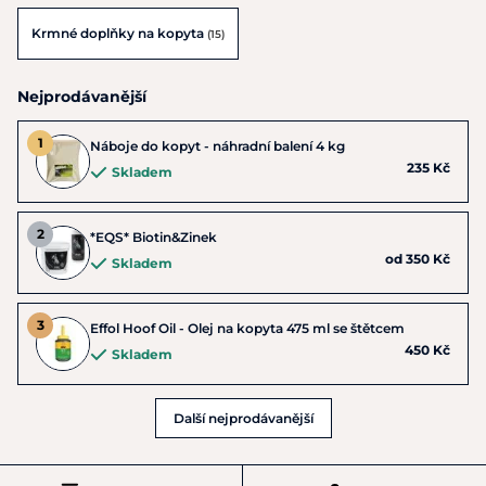
Krmné doplňky na kopyta
(15)
Nejprodávanější
Náboje do kopyt - náhradní balení 4 kg
235 Kč
Skladem
*EQS* Biotin&Zinek
od 350 Kč
Skladem
Effol Hoof Oil - Olej na kopyta 475 ml se štětcem
450 Kč
Skladem
Další nejprodávanější