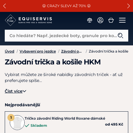
📐Pasování a doplňky k vybraným sedlům ZDARMA 🐴
SLEVA 13% na vše od Cassini!
😮 CRAZY SLEVY AŽ 70% 😮
Co hledáte? Např. jezdecké boty, granule pro koně...
Úvod
/
Vybavení pro jezdce
/
Závodní oblečení
/
Závodní trička a košile
Závodní trička a košile HKM
Vybírat můžete ze široké nabídky závodních triček - ať už
preferujete spíše…
Číst více
Nejprodávanější
Tričko závodní Riding World Roxane dámské
od 495 Kč
Skladem