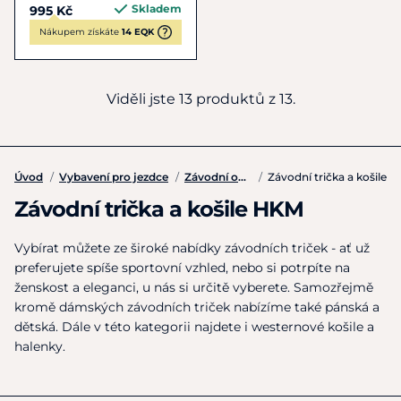
Skladem
995 Kč
Nákupem získáte
14 EQK
Viděli jste 13 produktů z 13.
Úvod
/
Vybavení pro jezdce
/
Závodní oblečení
/
Závodní trička a košile
Závodní trička a košile HKM
Vybírat můžete ze široké nabídky závodních triček - ať už
preferujete spíše sportovní vzhled, nebo si potrpíte na
ženskost a eleganci, u nás si určitě vyberete. Samozřejmě
kromě
dámských závodních triček
nabízíme také
pánská
a
dětská
. Dále v této kategorii najdete i westernové košile a
halenky.