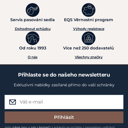
Servis pasování sedla
EQS Věrnostní program
Dohodnout schůzku
Výhody registrace
Od roku 1993
Více než 250 dodavatelů
O nás
Všechny značky
Přihlaste se do našeho newsletteru
Exkluzivní nabídky zasílané přímo do vaší schránky
Přihlásit
Vaše
údaje jsou u nás v bezpečí
a kdykoliv se můžete z newsletteru odhlásit.