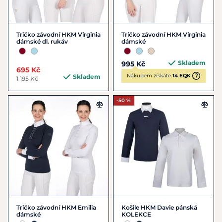
Tričko závodní HKM Virginia
Tričko závodní HKM Virginia
dámské dl. rukáv
dámské
Skladem
995 Kč
695 Kč
Nákupem získáte
14 EQK
Skladem
1 195 Kč
-50 %
Tričko závodní HKM Emilia
Košile HKM Davie pánská
dámské
KOLEKCE