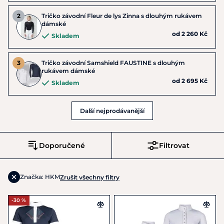
Tričko závodní Fleur de lys Zinna s dlouhým rukávem
dámské
od 2 260 Kč
Skladem
Tričko závodní Samshield FAUSTINE s dlouhým
rukávem dámské
od 2 695 Kč
Skladem
Další nejprodávanější
Doporučené
Filtrovat
Značka: HKM
Zrušit všechny filtry
-30 %