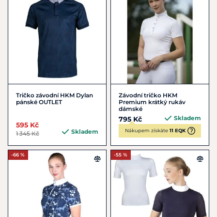
Tričko závodní HKM Dylan
Závodní tričko HKM
pánské OUTLET
Premium krátký rukáv
dámské
Skladem
795 Kč
595 Kč
Nákupem získáte
11 EQK
Skladem
1 345 Kč
-66 %
-55 %