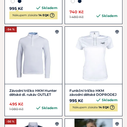
Skladem
995 Kč
740 Kč
Nákupem získáte
14 EQK
Skladem
1 480 Kč
-54 %
Závodní tričko HKM Hunter
Funkční tričko HKM
dětské dl. rukáv OUTLET
závodní dětské DOPRODEJ
Skladem
995 Kč
495 Kč
Nákupem získáte
14 EQK
Skladem
1 080 Kč
-56 %