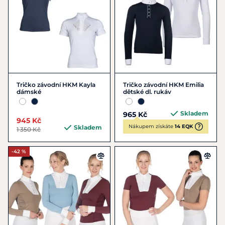
Tričko závodní HKM Kayla
Tričko závodní HKM Emilia
dámské
dětské dl. rukáv
Skladem
965 Kč
945 Kč
Nákupem získáte
14 EQK
Skladem
1 350 Kč
-42 %