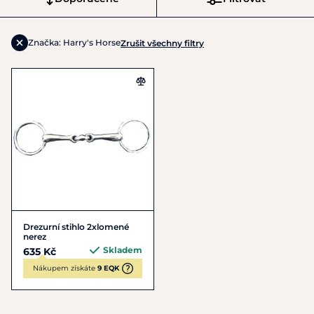
Značka: Harry's Horse
Zrušit všechny filtry
Drezurní stihlo 2xlomené
nerez
Skladem
635 Kč
Nákupem získáte
9 EQK