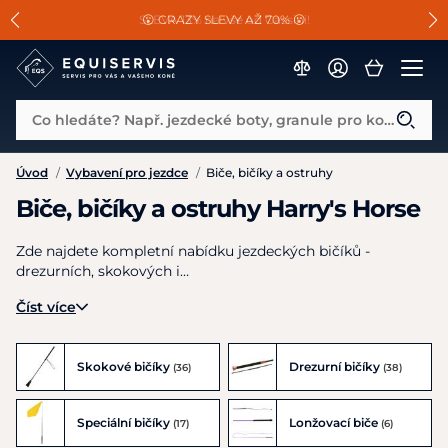
📐Pasování a doplňky k vybraným sedlům ZDARMA 🐴
SLEVA 13% na vše od Cassini!
😮 CRAZY SLEVY AŽ 70% 😮
Co hledáte? Např. jezdecké boty, granule pro koně...
Úvod
/
Vybavení pro jezdce
/
Biče, bičíky a ostruhy
Biče, bičíky a ostruhy Harry's Horse
Zde najdete kompletní nabídku jezdeckých bičíků -
drezurních, skokových i…
Číst více
Skokové bičíky
Drezurní bičíky
(36)
(38)
Speciální bičíky
Lonžovací biče
(17)
(6)