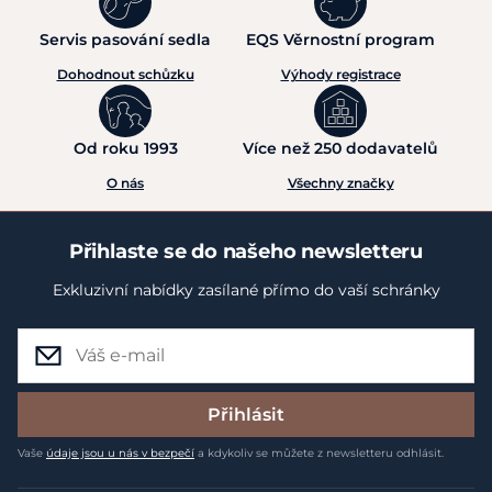
Servis pasování sedla
EQS Věrnostní program
Dohodnout schůzku
Výhody registrace
Od roku 1993
Více než 250 dodavatelů
O nás
Všechny značky
Přihlaste se do našeho newsletteru
Exkluzivní nabídky zasílané přímo do vaší schránky
Přihlásit
Vaše
údaje jsou u nás v bezpečí
a kdykoliv se můžete z newsletteru odhlásit.