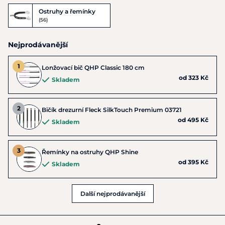
Ostruhy a řemínky
(56)
Nejprodávanější
Lonžovací bič QHP Classic 180 cm
od 323 Kč
Skladem
Bičík drezurní Fleck SilkTouch Premium 03721
od 495 Kč
Skladem
Řemínky na ostruhy QHP Shine
od 395 Kč
Skladem
Další nejprodávanější