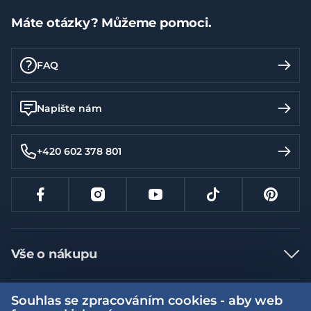
Máte otázky? Můžeme pomoci.
FAQ
Napište nám
+420 602 378 801
Vše o nákupu
Jak nakupovat
Souhlas se zpracováním cookies - aby web
Více informací
Nejčastější dotazy