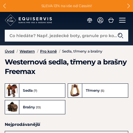
📐Pasování a doplňky k vybraným sedlům ZDARMA 🐴
SLEVA 13% na vše od Cassini!
😮 CRAZY SLEVY AŽ 70% 😮
Co hledáte? Např. jezdecké boty, granule pro koně...
Úvod
/
Western
/
Pro koně
/
Sedla, třmeny a brašny
Westernová sedla, třmeny a brašny
Freemax
Sedla
Třmeny
(7)
(5)
Brašny
(13)
Nejprodávanější