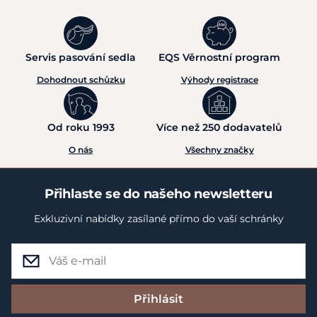
Servis pasování sedla
EQS Věrnostní program
Dohodnout schůzku
Výhody registrace
Od roku 1993
Více než 250 dodavatelů
O nás
Všechny značky
Přihlaste se do našeho newsletteru
Exkluzivní nabídky zasílané přímo do vaší schránky
Přihlásit