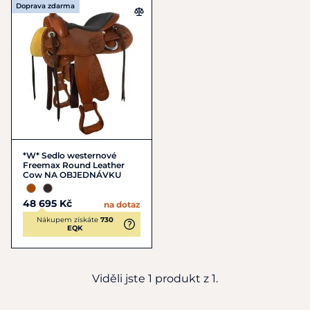
Doprava zdarma
*W* Sedlo westernové
Freemax Round Leather
Cow NA OBJEDNÁVKU
48 695 Kč
na dotaz
Nákupem získáte
730
EQK
Viděli jste 1 produkt z 1.