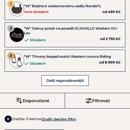
*W* Brašna k westernovému sedlu Randol's
není skladem
od 499 Kč
*W* Gelový potah na posedlí ACAVALLO Western Dri-
Lex
od 2 795 Kč
Skladem
*W* Třmeny bezpečnostní Western Innova Riding
od 8 999 Kč
Skladem
Další nejprodávanější
Doporučené
Filtrovat
Značka: Freemax
Zrušit všechny filtry