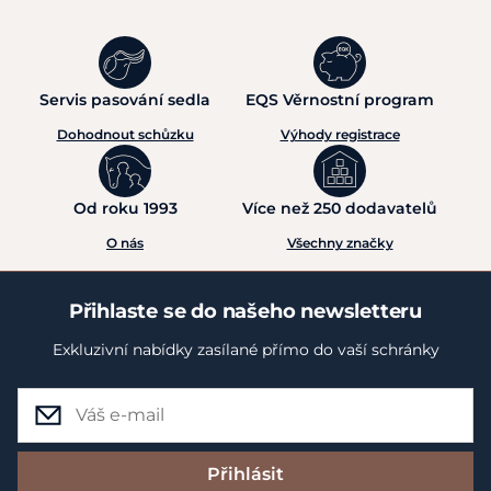
Servis pasování sedla
EQS Věrnostní program
Dohodnout schůzku
Výhody registrace
Od roku 1993
Více než 250 dodavatelů
O nás
Všechny značky
Přihlaste se do našeho newsletteru
Exkluzivní nabídky zasílané přímo do vaší schránky
Přihlásit