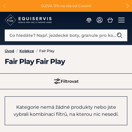
📐Pasování a doplňky k vybraným sedlům ZDARMA 🐴
SLEVA 13% na vše od Cassini!
😮 CRAZY SLEVY AŽ 70% 😮
Co hledáte? Např. jezdecké boty, granule pro koně...
Úvod
/
Kolekce
/
Fair Play
Fair Play Fair Play
Filtrovat
Kategorie nemá žádné produkty nebo jste
vybrali kombinaci filtrů, na kterou nic nesedí.