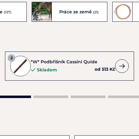
ce
Práce ze země
(127)
(21)
*W* Podbřišník Cassini Quide
od 513 Kč
Skladem