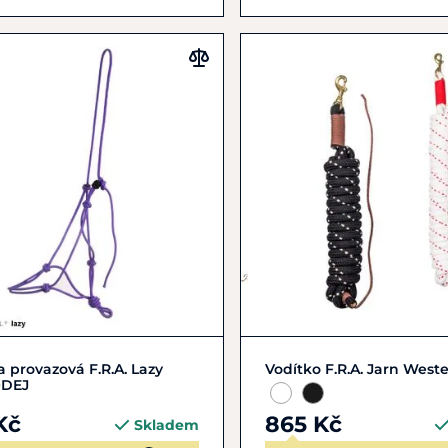
Zobrazit detail
Zobrazit detail
 provazová F.R.A. Lazy
Vodítko F.R.A. Jarn West
DEJ
Kč
865 Kč
Skladem