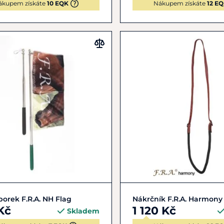
ákupem získáte
10 EQK
Nákupem získáte
12 E
Zobrazit detail
Zobrazit detail
porek F.R.A. NH Flag
Nákrčník F.R.A. Harmony
Kč
1 120 Kč
Skladem