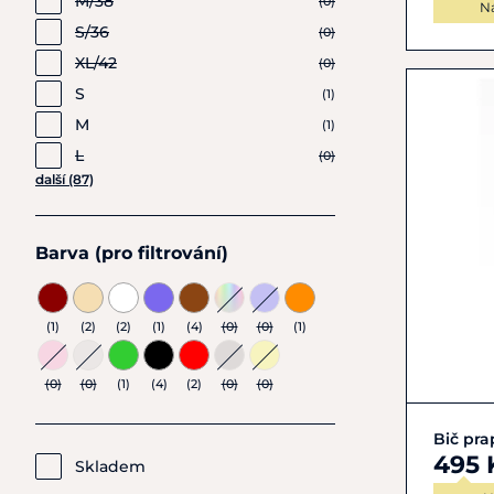
M/38
(0)
N
S/36
(0)
XL/42
(0)
S
(1)
M
(1)
L
(0)
další (87)
Barva (pro filtrování)
(1)
(2)
(2)
(1)
(4)
(0)
(0)
(1)
(0)
(0)
(1)
(4)
(2)
(0)
(0)
Bič pra
495 
Skladem