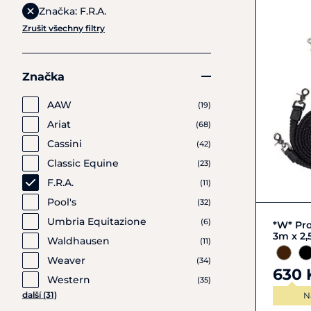
Značka: F.R.A.
Zrušit všechny filtry
Značka
AAW
(19)
Ariat
(68)
Cassini
(42)
Classic Equine
(23)
F.R.A.
(11)
Pool's
(32)
Umbria Equitazione
(6)
*W* Pro
3m x 2,
Waldhausen
(11)
Weaver
(34)
630 
Western
(35)
další (31)
N