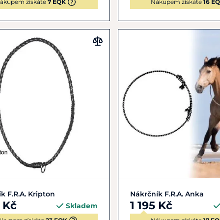
ákupem získáte
7 EQK
Nákupem získáte
16 E
Zobrazit detail
Zobrazit detail
k F.R.A. Kripton
Nákrčník F.R.A. Anka
5 Kč
1 195 Kč
Skladem