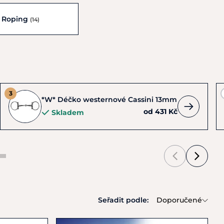
Roping
(14)
*W* Déčko westernové Cassini 13mm
od 431 Kč
Skladem
Seřadit podle:
Doporučené