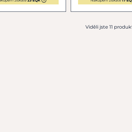
ákupem získáte
23 EQK
Nákupem získáte
17 E
Viděli jste 11 produkt