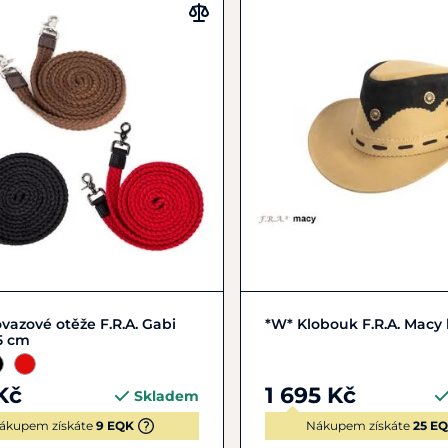
Zobrazit detail
S
M
vazové otěže F.R.A. Gabi
*W* Klobouk F.R.A. Macy
5 cm
Kč
1 695 Kč
Skladem
ákupem získáte
9 EQK
Nákupem získáte
25 E