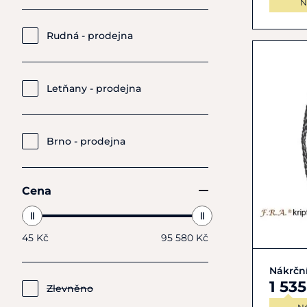
N
Rudná - prodejna
Letňany - prodejna
Brno - prodejna
Cena
45 Kč
95 580 Kč
Nákrční
1 53
Zlevněno