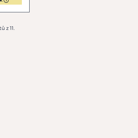
QK
ů z 11.