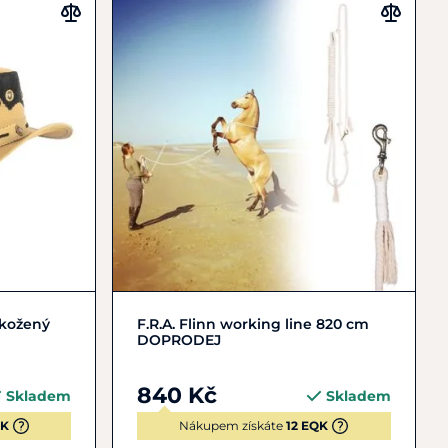
Zobrazit detail
 kožený
F.R.A. Flinn working line 820 cm
DOPRODEJ
840 Kč
Skladem
Skladem
QK
Nákupem získáte
12 EQK