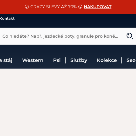
📐Pasování a doplňky k vybraným sedlům ZDARMA 🐴
SLEVA 13% na vše od Cassini!
😮 CRAZY SLEVY AŽ 70% 😮
NAKUPOVAT
CHCI SLEVU
VÍCE INF
Kontakt
Co hledáte? Např. jezdecké boty, granule pro koně...
 a stáj
Western
Psi
Služby
Kolekce
Se