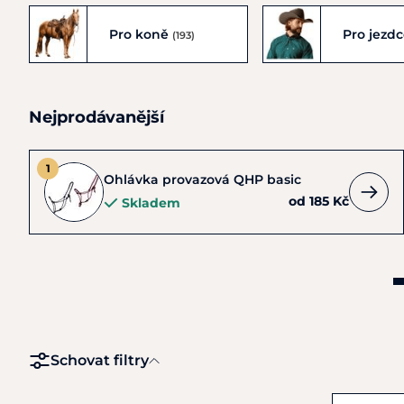
Pro koně
Pro jezd
(193)
Nejprodávanější
Ohlávka provazová QHP basic
od 185 Kč
Skladem
Schovat filtry