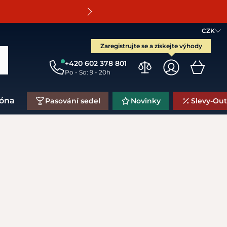
O
CZK
Zaregistrujte se a získejte výhody
+420 602 378 801
Po - So: 9 - 20h
zóna
Pasování sedel
Novinky
Slevy-Out