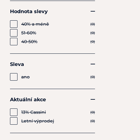
Hodnota slevy
40% a méně
(0)
51-60%
(0)
40-50%
(0)
Sleva
ano
(0)
Aktuální akce
13% Cassini
(0)
Letní výprodej
(0)