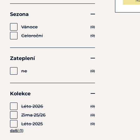
N
Sezona
Vánoce
(0)
Celoroční
(0)
Zateplení
ne
(0)
Kolekce
Léto 2026
(0)
Zima 25/26
(0)
Léto 2025
(0)
další (1)