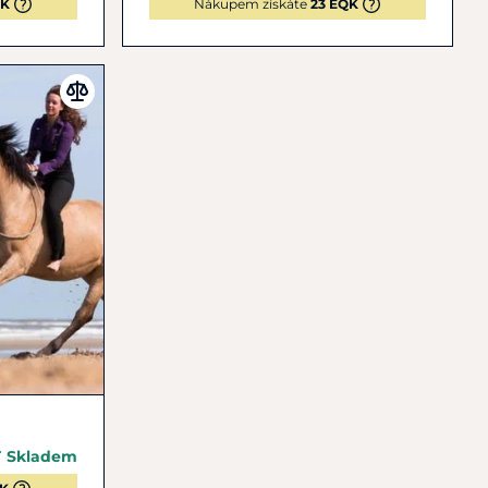
QK
Nákupem získáte
23 EQK
Skladem