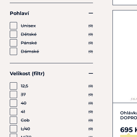
Pohlaví
Unisex
(0)
Dětské
(0)
Pánské
(0)
Dámské
(0)
Velikost (filtr)
12,5
(0)
37
(0)
40
(0)
41
(0)
Ohlávka
DOPRO
Cob
(0)
695 
L/40
(0)