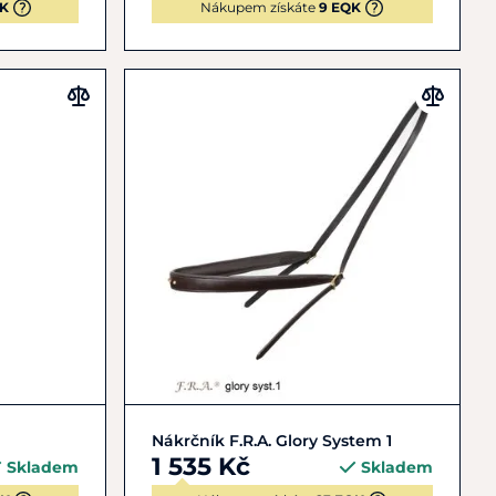
QK
Nákupem získáte
9 EQK
Zobrazit detail
Nákrčník F.R.A. Glory System 1
1 535 Kč
Skladem
Skladem