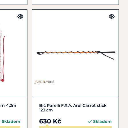
Zobrazit detail
ern 4,2m
Bič Parelli F.R.A. Arel Carrot stick
123 cm
630 Kč
Skladem
Skladem