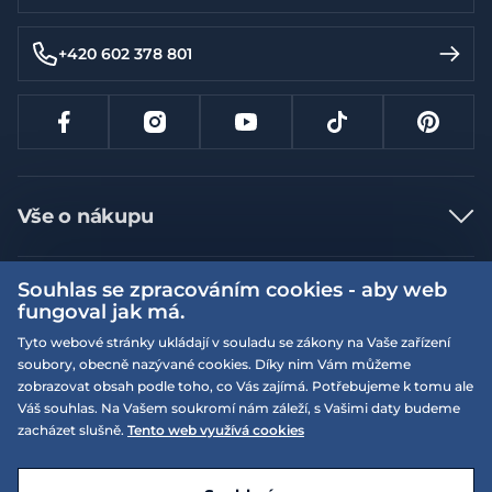
+420 602 378 801
Vše o nákupu
Jak nakupovat
Souhlas se zpracováním cookies - aby web
Více informací
Nejčastější dotazy
fungoval jak má.
Doprava a platba
Obchodní podmínky
Tyto webové stránky ukládají v souladu se zákony na Vaše zařízení
soubory, obecně nazývané cookies. Díky nim Vám můžeme
Vrácení a výměna zboží
Naše prodejny
Podmínky EQS věrnostního klubu
zobrazovat obsah podle toho, co Vás zajímá. Potřebujeme k tomu ale
Reklamace
Váš souhlas. Na Vašem soukromí nám záleží, s Vašimi daty budeme
On-line katalogy
EQS Rudná
zacházet slušně.
Tento web využívá cookies
Velikostní tabulky
09:00 - 20:00
Kariéra
Nyní otevřeno
© 2026 EQUISERVIS spol. s r.o. - založeno 1993
E-shop vytvořila a technicky zajišťuje
SIMPLIA.cz
Nabízené značky
Kontakt