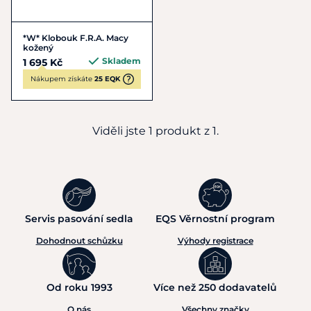
*W* Klobouk F.R.A. Macy
kožený
Skladem
1 695 Kč
Nákupem získáte
25 EQK
Viděli jste 1 produkt z 1.
Servis pasování sedla
EQS Věrnostní program
Dohodnout schůzku
Výhody registrace
Od roku 1993
Více než 250 dodavatelů
O nás
Všechny značky