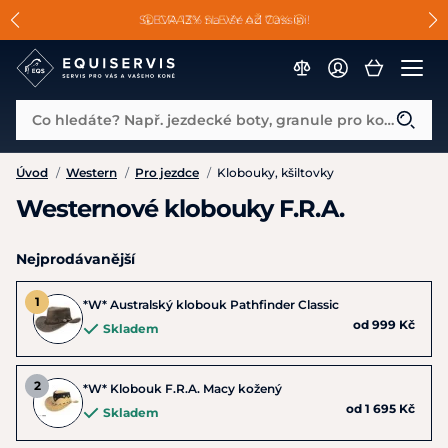
📐Pasování a doplňky k vybraným sedlům ZDARMA 🐴
SLEVA 13% na vše od Cassini!
😮 CRAZY SLEVY AŽ 70% 😮
Co hledáte? Např. jezdecké boty, granule pro koně...
Úvod
/
Western
/
Pro jezdce
/
Klobouky, kšiltovky
Westernové klobouky F.R.A.
Nejprodávanější
*W* Australský klobouk Pathfinder Classic
od 999 Kč
Skladem
*W* Klobouk F.R.A. Macy kožený
od 1 695 Kč
Skladem