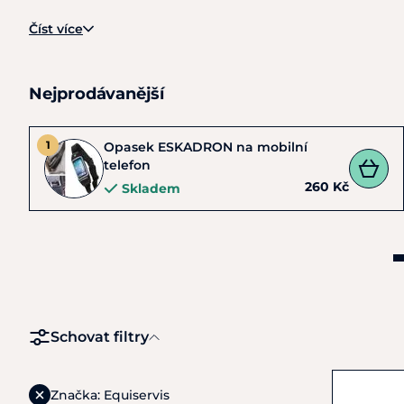
Číst více
Nejprodávanější
Opasek ESKADRON na mobilní
telefon
260 Kč
Skladem
Schovat filtry
Značka: Equiservis