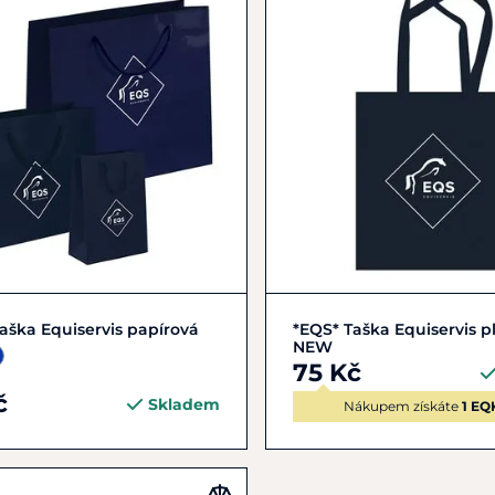
Zobrazit detail
Do košíku
aška Equiservis papírová
*EQS* Taška Equiservis p
NEW
75 Kč
č
Skladem
Nákupem získáte
1 EQ