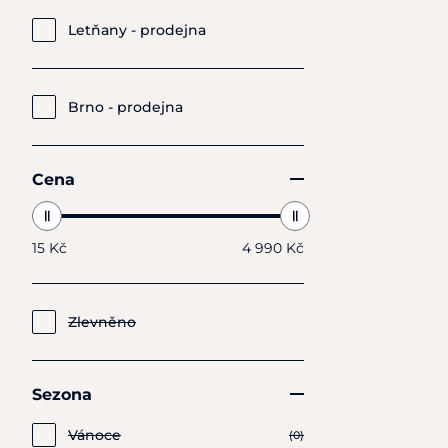
Letňany - prodejna
Brno - prodejna
Cena
15 Kč
4 990 Kč
Zlevněno
Sezona
Vánoce
(0)