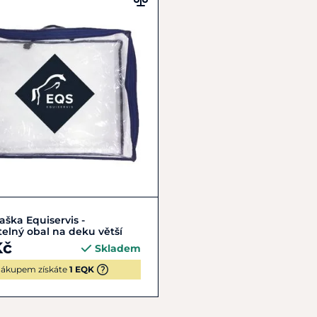
Do košíku
aška Equiservis -
telný obal na deku větší
Kč
Skladem
ákupem získáte
1 EQK