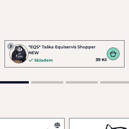
*EQS* Taška Equiservis Shopper
NEW
39 Kč
Skladem