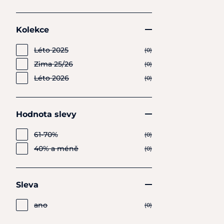
Kolekce
Léto 2025
(0)
Zima 25/26
(0)
Léto 2026
(0)
Hodnota slevy
61-70%
(0)
40% a méně
(0)
Sleva
ano
(0)