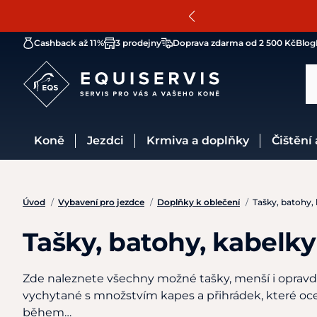
Cashback až 11%
3 prodejny
Doprava zdarma od 2 500 Kč
Blog
Koně
Jezdci
Krmiva a doplňky
Čištění
Úvod
/
Vybavení pro jezdce
/
Doplňky k oblečení
/
Tašky, batohy,
Tašky, batohy, kabelk
Zde naleznete všechny možné tašky, menší i opravdu
vychytané s množstvím kapes a přihrádek, které oce
během…