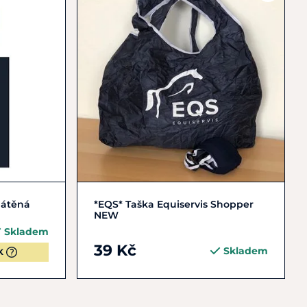
Do košíku
látěná
*EQS* Taška Equiservis Shopper
NEW
Skladem
39 Kč
Skladem
K