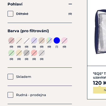
Pohlaví
Dětské
(0)
Barva (pro filtrování)
(0)
(0)
(0)
(0)
(0)
(0)
(1)
(0)
(0)
(0)
(0)
(0)
(0)
*EQS* T
Skladem
uzavíra
120 
N
Rudná - prodejna