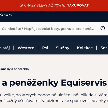
📐Pasování a doplňky k vybraným sedlům ZDARMA 🐴
SLEVA 13% na vše od Cassini!
😮 CRAZY SLEVY AŽ 70% 😮
NAKUPOVAT
CHCI SLEVU
VÍCE INF
Kontakt
Co hledáte? Např. jezdecké boty, granule pro koně...
 a stáj
Western
Psi
Služby
Kolekce
Se
 kabelky a peněženky
y a peněženky Equiservis
 velké, do kterých pohodlně uložíte i několik dek. Máme
ní každý ošetřovatel. Nabízíme také sportovní ledvinky