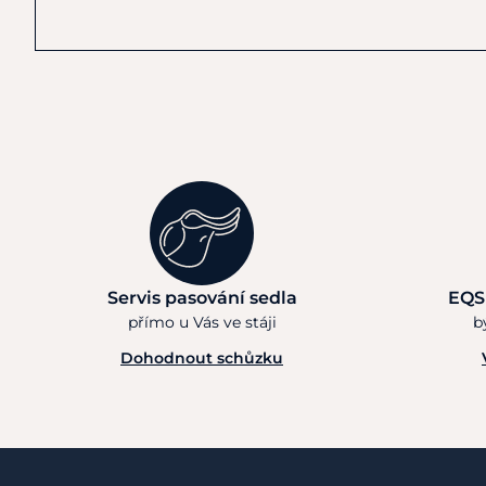
Servis pasování sedla
EQS
přímo u Vás ve stáji
b
Dohodnout schůzku