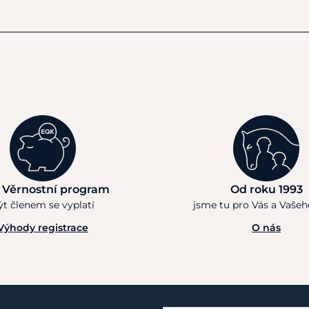
 Věrnostní program
Od roku 1993
ýt členem se vyplatí
jsme tu pro Vás a Vaše
Výhody registrace
O nás