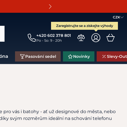
O
CZK
Zaregistrujte se a získejte výhody
+420 602 378 801
Po - So: 9 - 20h
zóna
Pasování sedel
Novinky
Slevy-Out
 pro vás i batohy - ať už designové do města, nebo
, díky svým rozměrům ideální na schování telefonu