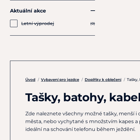
Aktuální akce
Letní výprodej
(0)
Úvod
/
Vybavení pro jezdce
/
Doplňky k oblečení
/
Tašky,
Tašky, batohy, kabe
Zde naleznete všechny možné tašky, menší i o
města, nebo vychytané s množstvím kapes a p
ideální na schování telefonu během ježdění.