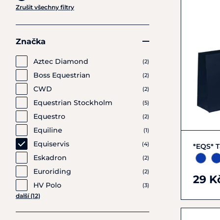
Zrušit všechny filtry
Značka
Aztec Diamond
(2)
Boss Equestrian
(2)
CWD
(2)
Equestrian Stockholm
(5)
Equestro
(2)
Equiline
(1)
Equiservis
(4)
*EQS* T
Eskadron
(2)
Euroriding
(2)
29 K
HV Polo
(3)
další (12)