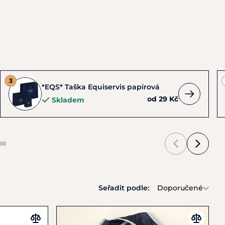
*EQS* Taška Equiservis papírová
od 29 Kč
Skladem
Seřadit podle:
Doporučené