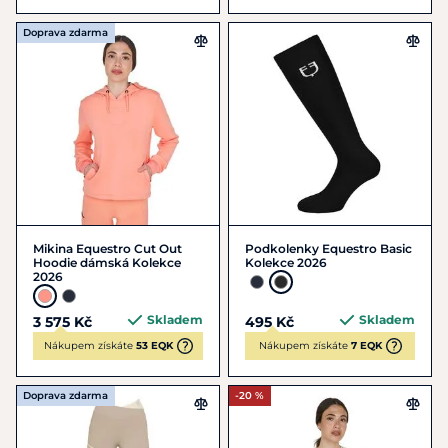
Doprava zdarma
Mikina Equestro Cut Out
Podkolenky Equestro Basic
Hoodie dámská Kolekce
Kolekce 2026
2026
Skladem
Skladem
3 575 Kč
495 Kč
Nákupem získáte
53 EQK
Nákupem získáte
7 EQK
Doprava zdarma
-20 %