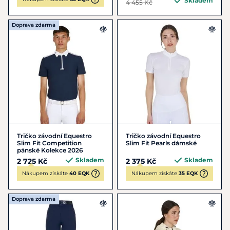
Skladem
4 455 Kč
Doprava zdarma
Tričko závodní Equestro
Tričko závodní Equestro
Slim Fit Competition
Slim Fit Pearls dámské
pánské Kolekce 2026
Skladem
Skladem
2 725 Kč
2 375 Kč
Nákupem získáte
40 EQK
Nákupem získáte
35 EQK
Doprava zdarma