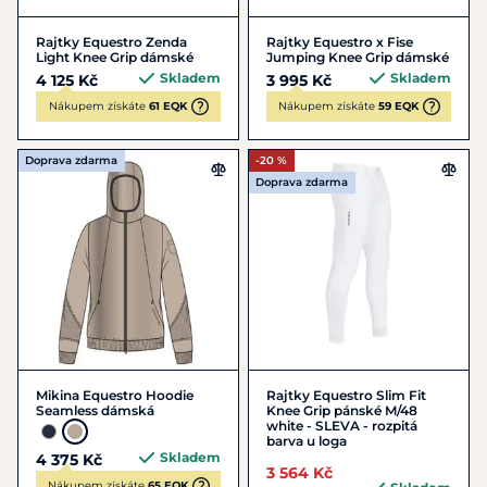
Rajtky Equestro Zenda
Rajtky Equestro x Fise
Light Knee Grip dámské
Jumping Knee Grip dámské
Skladem
Skladem
4 125 Kč
3 995 Kč
Nákupem získáte
61 EQK
Nákupem získáte
59 EQK
Doprava zdarma
-20 %
Doprava zdarma
Mikina Equestro Hoodie
Rajtky Equestro Slim Fit
Seamless dámská
Knee Grip pánské M/48
white - SLEVA - rozpitá
barva u loga
Skladem
4 375 Kč
3 564 Kč
Nákupem získáte
65 EQK