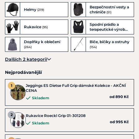
Bezpečnostní vesty a
Helmy
(219)
chrániče
(51)
Spodní prádlo a
Rukavice
(95)
terapeutické výrobky
(42)
Doplňky k oblečení
Biče, bičíky a ostruhy
(264)
(154)
Dalších 2 kategorií
Nejprodávanější
Jeggings ES Dietse Full Grip dámské Kolekce - AKČNÍ
CENA
od 890 Kč
Skladem
Rukavice Roeckl Grip 01-301208
od 995 Kč
Skladem