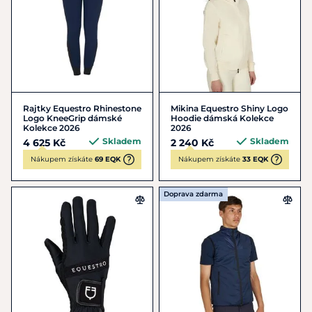
Rajtky Equestro Rhinestone
Mikina Equestro Shiny Logo
Logo KneeGrip dámské
Hoodie dámská Kolekce
Kolekce 2026
2026
Skladem
Skladem
4 625 Kč
2 240 Kč
Nákupem získáte
69 EQK
Nákupem získáte
33 EQK
Doprava zdarma