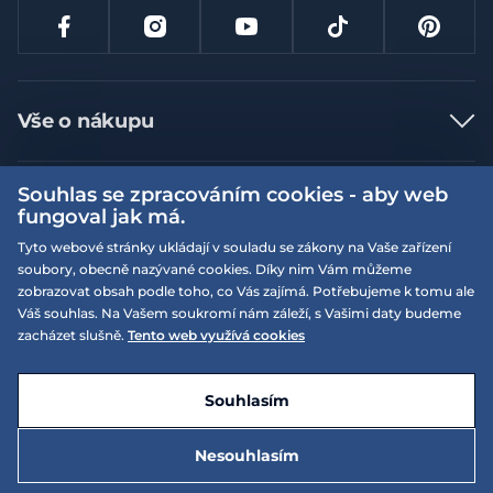
Vše o nákupu
Jak nakupovat
Souhlas se zpracováním cookies - aby web
Více informací
Nejčastější dotazy
fungoval jak má.
Doprava a platba
Obchodní podmínky
Tyto webové stránky ukládají v souladu se zákony na Vaše zařízení
soubory, obecně nazývané cookies. Díky nim Vám můžeme
Vrácení a výměna zboží
Naše prodejny
Podmínky EQS věrnostního klubu
zobrazovat obsah podle toho, co Vás zajímá. Potřebujeme k tomu ale
Reklamace
Váš souhlas. Na Vašem soukromí nám záleží, s Vašimi daty budeme
On-line katalogy
EQS Rudná
zacházet slušně.
Tento web využívá cookies
Velikostní tabulky
Nyní zavřeno ‧ otevřeno od 09:00, Po
Kariéra
© 2026 EQUISERVIS spol. s r.o. - založeno 1993
E-shop vytvořila a technicky zajišťuje
SIMPLIA.cz
Nabízené značky
Kontakt
Souhlasím
Dotace
EQS Praha 9 - Letňany
Nyní zavřeno ‧ otevřeno od 09:00, Po
Nesouhlasím
Zásady ochrany osobních údajů
Speciální nabídky
5