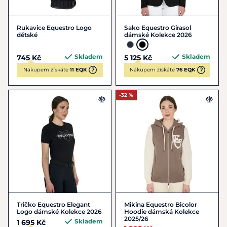
Rukavice Equestro Logo
Sako Equestro Girasol
dětské
dámské Kolekce 2026
Skladem
Skladem
745 Kč
5 125 Kč
Nákupem získáte
11 EQK
Nákupem získáte
76 EQK
-32 %
Tričko Equestro Elegant
Mikina Equestro Bicolor
Logo dámské Kolekce 2026
Hoodie dámská Kolekce
2025/26
Skladem
1 695 Kč