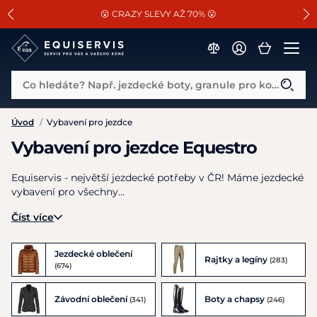
📐Pasování a doplňky k vybraným sedlům ZDARMA 🐴
SLEVA 13% na vše od Cassini!
😮 CRAZY SLEVY AŽ 70% 😮
Co hledáte? Např. jezdecké boty, granule pro koně...
Úvod
/
Vybavení pro jezdce
Vybavení pro jezdce Equestro
Equiservis - největší jezdecké potřeby v ČR! Máme jezdecké
vybavení pro všechny…
Číst více
Jezdecké oblečení
Rajtky a legíny
(283)
(674)
Závodní oblečení
Boty a chapsy
(341)
(246)