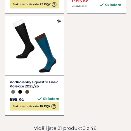
1 995 Kč
Nákupem získáte
25 EQK
Skladem
2 940 Kč
Podkolenky Equestro Basic
Kolekce 2025/26
Skladem
695 Kč
Nákupem získáte
10 EQK
Viděli jste 21 produktů z 46.