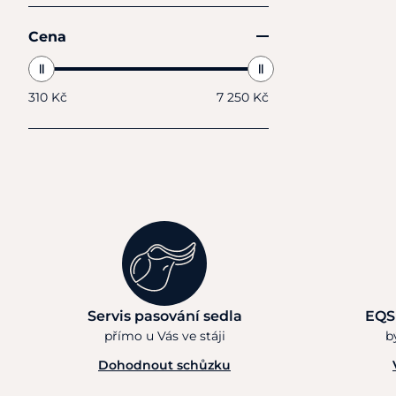
Cena
310 Kč
7 250 Kč
Servis pasování sedla
EQS
přímo u Vás ve stáji
b
Dohodnout schůzku