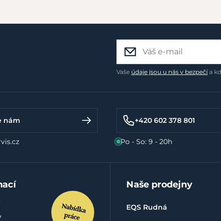
Vaše
údaje jsou u nás v bezpečí
a kd
e nám
+420 602 378 801
vis.cz
Po - So: 9 - 20h
mací
Naše prodejny
EQS Rudná
y