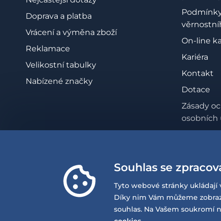
Podmínk
Doprava a platba
věrnostní
Vrácení a výměna zboží
On-line k
Reklamace
Kariéra
Velikostní tabulky
Kontakt
Nabízené značky
Dotace
Zásady oc
osobních 
Whistleb
Prohlášen
přístupno
Souhlas se zpracov
Tyto webové stránky ukládají 
Díky nim Vám můžeme zobrazov
© 2026 EQUISERVIS spol. s r.o. - založeno 1993
souhlas. Na Vašem soukromí n