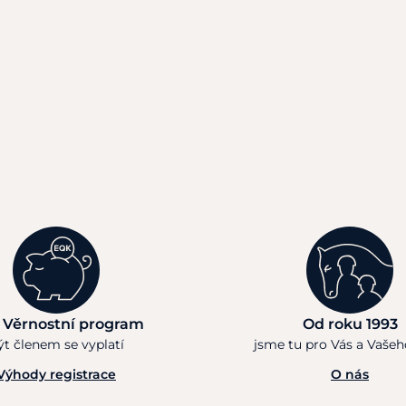
 Věrnostní program
Od roku 1993
ýt členem se vyplatí
jsme tu pro Vás a Vaše
Výhody registrace
O nás