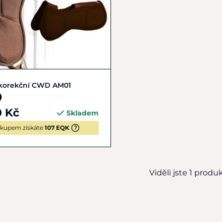
Zobrazit detail
korekční CWD AM01
0 Kč
Skladem
kupem získáte
107 EQK
Viděli jste 1 produkt