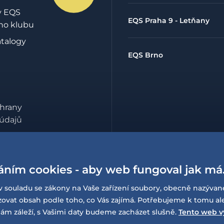
y EQS
EQS Praha 9 - Letňany
ho klubu
atalogy
EQS Brno
hrany
údajů
lowing
í o
sti
áním cookies - aby web fungoval jak má
v souladu se zákony na Vaše zařízení soubory, obecně nazývan
at obsah podle toho, co Vás zajímá. Potřebujeme k tomu al
ám záleží, s Vašimi daty budeme zacházet slušně.
Tento web v