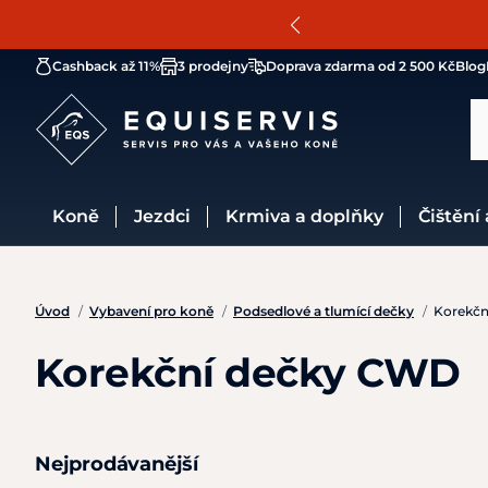
Cashback až 11%
3 prodejny
Doprava zdarma od 2 500 Kč
Blog
Koně
Jezdci
Krmiva a doplňky
Čištění
Úvod
/
Vybavení pro koně
/
Podsedlové a tlumící dečky
/
Korekčn
Korekční dečky CWD
Nejprodávanější