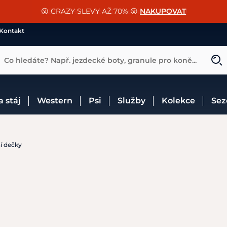
📐Pasování a doplňky k vybraným sedlům ZDARMA 🐴
SLEVA 13% na vše od Cassini!
😮 CRAZY SLEVY AŽ 70% 😮
NAKUPOVAT
CHCI SLEVU
VÍCE INF
Kontakt
Co hledáte? Např. jezdecké boty, granule pro koně...
 a stáj
Western
Psi
Služby
Kolekce
Se
í dečky