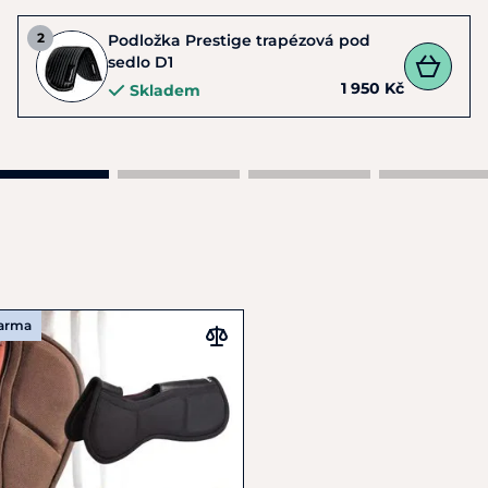
Podložka Prestige trapézová pod
sedlo D1
1 950 Kč
Skladem
darma