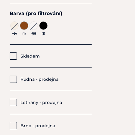
Barva (pro filtrování)
(0)
(1)
(0)
(1)
Skladem
Rudná - prodejna
Letňany - prodejna
Brno - prodejna