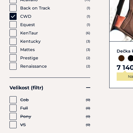
Back on Track
(1)
CWD
(1)
Equest
(1)
KenTaur
(6)
Kentucky
(3)
Mattes
(3)
Dečka 
Prestige
(2)
7 14
Renaissance
(2)
Ná
Velikost (filtr)
Cob
(0)
Full
(0)
Pony
(0)
VS
(0)