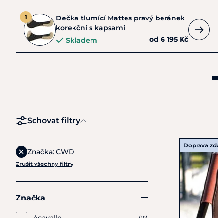
Dečka tlumící Mattes pravý beránek
korekční s kapsami
od 6 195 Kč
Skladem
Schovat filtry
Doprava z
Značka: CWD
Zrušit všechny filtry
Značka
Acavallo
(19)