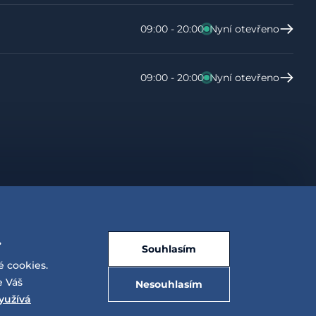
09:00 - 20:00
Nyní otevřeno
09:00 - 20:00
Nyní otevřeno
.
Souhlasím
é cookies.
e Váš
Nesouhlasím
E-shop vytvořila a technicky zajišťuje
SIMPLIA.cz
yužívá