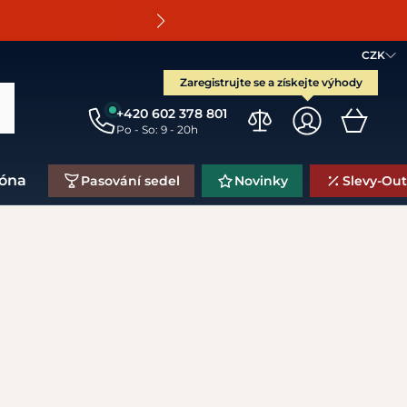
O
CZK
Zaregistrujte se a získejte výhody
+420 602 378 801
Po - So: 9 - 20h
zóna
Pasování sedel
Novinky
Slevy-Out