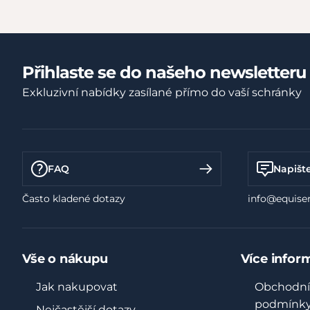
Přihlaste se do našeho newsletteru
Exkluzivní nabídky zasílané přímo do vaší schránky
FAQ
Napišt
Často kladené dotazy
info@equiser
Vše o nákupu
Více infor
Jak nakupovat
Obchodní
podmínk
Nejčastější dotazy