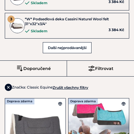
3 384 Kč
Skladem
*W* Podsedlová deka Cassini Naturel Wool felt
31"x32"x3/4"
3 384 Kč
Skladem
Další nejprodávanější
Doporučené
Filtrovat
Značka: Classic Equine
Zrušit všechny filtry
Doprava zdarma
Doprava zdarma