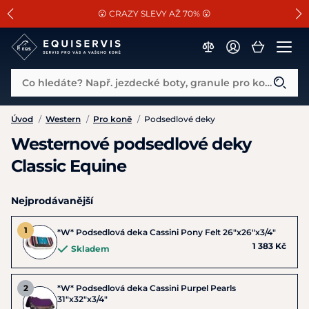
📐Pasování a doplňky k vybraným sedlům ZDARMA 🐴
SLEVA 13% na vše od Cassini!
😮 CRAZY SLEVY AŽ 70% 😮
Co hledáte? Např. jezdecké boty, granule pro koně...
Úvod
/
Western
/
Pro koně
/
Podsedlové deky
Westernové podsedlové deky
Classic Equine
Nejprodávanější
*W* Podsedlová deka Cassini Pony Felt 26"x26"x3/4"
1 383 Kč
Skladem
*W* Podsedlová deka Cassini Purpel Pearls
31"x32"x3/4"