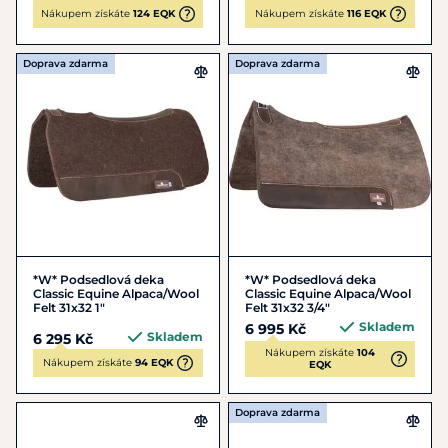
Nákupem získáte
124 EQK
Nákupem získáte
116 EQK
Doprava zdarma
Doprava zdarma
*W* Podsedlová deka
*W* Podsedlová deka
Classic Equine Alpaca/Wool
Classic Equine Alpaca/Wool
Felt 31x32 1"
Felt 31x32 3/4"
Skladem
6 995 Kč
Skladem
6 295 Kč
Nákupem získáte
104
Nákupem získáte
94 EQK
EQK
Doprava zdarma