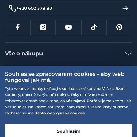
+420 602 378 801
Vše o nákupu
Jak nakupovat
Souhlas se zpracováním cookies - aby web
Více informací
Nejčastější dotazy
fungoval jak má.
Doprava a platba
Obchodní podmínky
Tyto webové stránky ukládají v souladu se zákony na Vaše zařízení
soubory, obecně nazývané cookies. Díky nim Vám můžeme
Vrácení a výměna zboží
Naše prodejny
Podmínky EQS věrnostního klubu
zobrazovat obsah podle toho, co Vás zajímá. Potřebujeme k tomu ale
Reklamace
Váš souhlas. Na Vašem soukromí nám záleží, s Vašimi daty budeme
On-line katalogy
EQS Rudná
zacházet slušně.
Tento web využívá cookies
Velikostní tabulky
Nyní zavřeno ‧ otevřeno od 09:00, So
Kariéra
© 2026 EQUISERVIS spol. s r.o. - založeno 1993
E-shop vytvořila a technicky zajišťuje
SIMPLIA.cz
Nabízené značky
Kontakt
Souhlasím