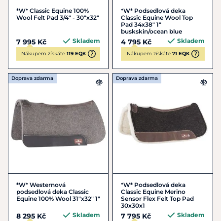
*W* Classic Equine 100%
*W* Podsedlová deka
Wool Felt Pad 3/4" - 30"x32"
Classic Equine Wool Top
Pad 34x38" 1"
buskskin/ocean blue
Skladem
Skladem
7 995 Kč
4 795 Kč
Nákupem získáte
119 EQK
Nákupem získáte
71 EQK
Doprava zdarma
Doprava zdarma
*W* Westernová
*W* Podsedlová deka
podsedlová deka Classic
Classic Equine Merino
Equine 100% Wool 31"x32" 1"
Sensor Flex Felt Top Pad
30x30x1
Skladem
Skladem
8 295 Kč
7 795 Kč