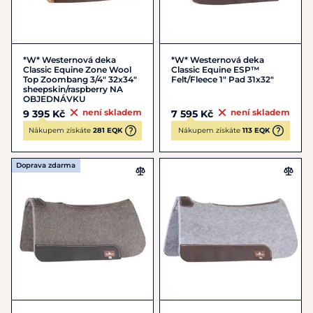
*W* Westernová deka
*W* Westernová deka
Classic Equine Zone Wool
Classic Equine ESP™
Top Zoombang 3/4" 32x34"
Felt/Fleece 1" Pad 31x32"
sheepskin/raspberry NA
OBJEDNÁVKU
není skladem
není skladem
9 395 Kč
7 595 Kč
Nákupem získáte
281 EQK
Nákupem získáte
113 EQK
Doprava zdarma