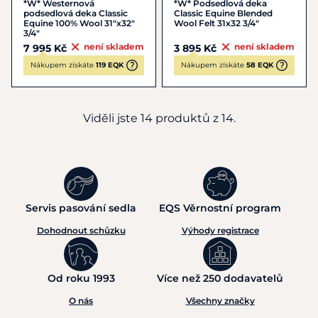
*W* Westernová
*W* Podsedlová deka
podsedlová deka Classic
Classic Equine Blended
Equine 100% Wool 31"x32"
Wool Felt 31x32 3/4"
3/4"
není skladem
není skladem
7 995 Kč
3 895 Kč
Nákupem získáte
119 EQK
Nákupem získáte
58 EQK
Viděli jste 14 produktů z 14.
Servis pasování sedla
EQS Věrnostní program
Dohodnout schůzku
Výhody registrace
Od roku 1993
Více než 250 dodavatelů
O nás
Všechny značky