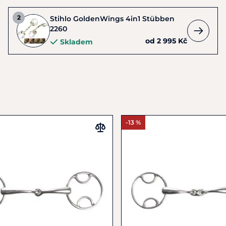
Stihlo GoldenWings 4in1 Stübben
2260
od 2 995 Kč
Skladem
-13 %