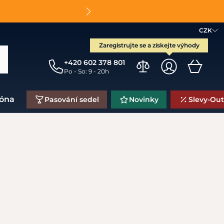
O
CZK
Zaregistrujte se a získejte výhody
+420 602 378 801
Po - So: 9 - 20h
zóna
Pasování sedel
Novinky
Slevy-Out