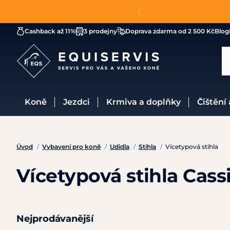
Cashback až 11%
3 prodejny
Doprava zdarma od 2 500 Kč
Blog
Koně
Jezdci
Krmiva a doplňky
Čištění
Úvod
/
Vybavení pro koně
/
Udidla
/
Stihla
/
Vícetypová stihla
Vícetypová stihla Cass
Nejprodávanější