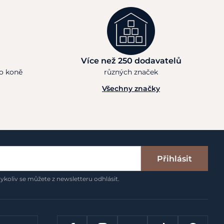
Více než 250 dodavatelů
ho koně
různých značek
Všechny značky
Přihlásit
ykoliv se můžete z newsletteru odhlásit.