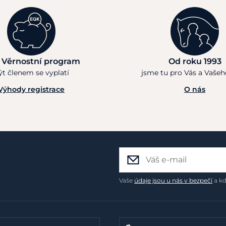
 Věrnostní program
Od roku 1993
ýt členem se vyplatí
jsme tu pro Vás a Vaše
Výhody registrace
O nás
Vaše
údaje jsou u nás v bezpečí
a kd