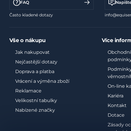
FAQ
Napišt
Často kladené dotazy
info@equiser
Vše o nákupu
Více infor
Jak nakupovat
Obchodní
podmínk
Nejčastější dotazy
Podmínk
Doprava a platba
věrnostní
Vrácení a výměna zboží
On-line k
Reklamace
Kariéra
Velikostní tabulky
Kontakt
Nabízené značky