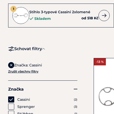
Stihlo 3-typové Cassini 2xlomené
od 518 Kč
Skladem
Schovat filtry
-13 %
Značka: Cassini
Zrušit všechny filtry
Značka
Cassini
(2)