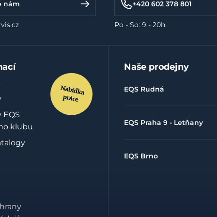
e nám
+420 602 378 801
vis.cz
Po - So: 9 - 20h
mací
Naše prodejny
EQS Rudná
y
y EQS
EQS Praha 9 - Letňany
ho klubu
atalogy
EQS Brno