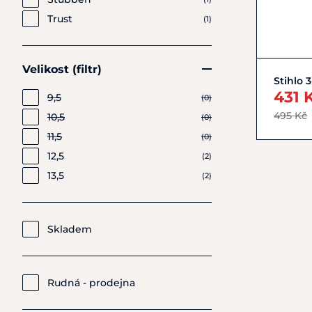
Sprenger
(3)
Stübben
(1)
Trust
(1)
Velikost (filtr)
Stihlo 
431 
9,5
(0)
495 Kč
10,5
(0)
11,5
(0)
12,5
(2)
13,5
(2)
Skladem