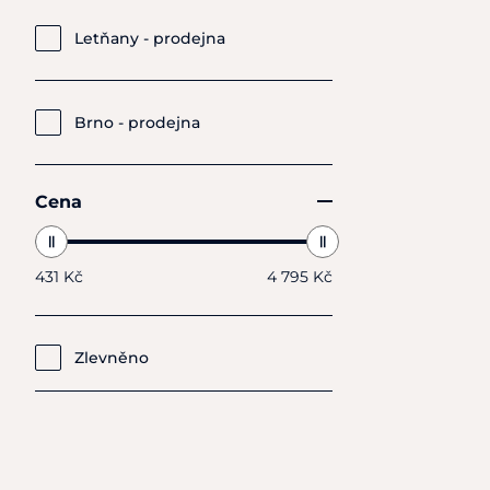
Rudná - prodejna
Letňany - prodejna
Brno - prodejna
Cena
431 Kč
4 795 Kč
Zlevněno