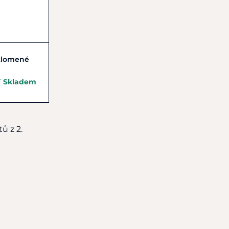
2xlomené
Skladem
ů z 2.