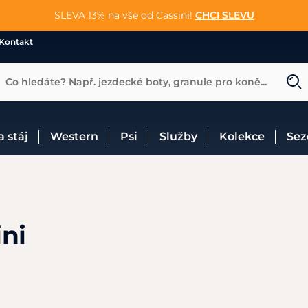
📐Pasování a doplňky k vybraným sedlům ZDARMA 🐴
SLEVA 13% na vše od Cassini!
😮 CRAZY SLEVY AŽ 70% 😮
NAKUPOVAT
CHCI SLEVU
VÍCE INF
Kontakt
Co hledáte? Např. jezdecké boty, granule pro koně...
 a stáj
Western
Psi
Služby
Kolekce
Se
ini